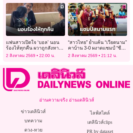
แฟนสาวเปิดใจ ‘บอล’ นอน
“สาวไทย” ย้ำแค้น “เวียดนาม”
ร้องไห้ทุกคืน ผวาถูกสังหาร
คาบ้าน 3-0 ผงาดแชมป์ “ซีวี
ปิดปากยกครอบครัว
ลีก 2026” สนามแรก
2 สิงหาคม 2569
22:00 น.
2 สิงหาคม 2569
21:12 น.
อ่านความจริง อ่านเดลินิวส์
ข่าวเดลินิวส์
ไลฟ์สไตล์
บทความ
เดลินิวส์clips
ดวง-หวย
PR by dataxet