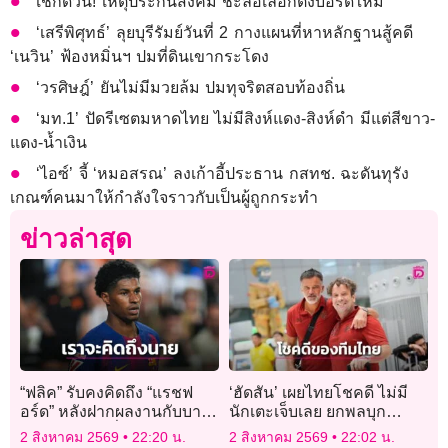
เช็กด่วน! เหตุประกันสังคม ชะลอเลือกตั้งบอร์ดใหม่
‘เสรีพิศุทธ์’ ลุยบุรีรัมย์วันที่ 2 กางแผนที่หาหลักฐานสู้คดี
‘เนวิน’ ฟ้องหมิ่นฯ ปมที่ดินเขากระโดง
‘วรศิษฎ์’ ยันไม่มีมวยล้ม ปมทุจริตสอบท้องถิ่น
‘มท.1’ ปัดรีเซตมหาดไทย ไม่มีสิงห์แดง-สิงห์ดำ มีแต่สีขาว-
แดง-น้ำเงิน
‘ไอซ์’ จี้ ‘หมอสรณ’ ลงเก้าอี้ประธาน กสทช. ฉะดันทุรัง
เกณฑ์คนมาให้กำลังใจราวกับเป็นผู้ถูกกระทำ
ข่าวล่าสุด
“ฟลิค” รับคงคิดถึง “แรชฟ
‘ฮัดสัน’ เผยไทยโชคดี ไม่มี
อร์ด” หลังฝากผลงานกับบาร์
นักเตะเจ็บเลย ยกพลบุก
ซาอย่างยอดเยี่ยม
‘ฟิลิปปินส์’ ต้องชนะ
2 สิงหาคม 2569
22:20 น.
2 สิงหาคม 2569
22:02 น.