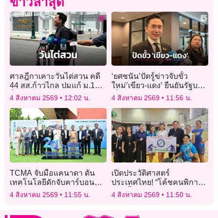
ข่าวล่าสุด
ศาลฎีกาเคาะวันไต่สวน คดี
‘ยศชนัน’ปัดรู้ข่าวจับขั้ว
44 สส.ก้าวไกล ปมแก้ ม.112!
ใหม่’เขียว-แดง’ ยืนยันรัฐบาล
ฝั่งผู้คัดค้านอ้าง 60 พยาน
เป็นปึกแผ่น ขออย่าเอาเรื่อง
4 สิงหาคม 2569
12:02 น.
4 สิงหาคม 2569
11:56 น.
ลากยาวถึง พ.ค. 70
การเมือง ทำเสียบรรยากาศ
ทำงาน
TCMA จับมือแคนาดา ดัน
เปิดประวัติศาสตร์
เทคโนโลยีดักจับคาร์บอน
ประเทศไทย! “โค้ชคนพิการ”
เครื่องแรกในไทย ปูทาง
ก้าวขึ้นสอนพิคเคิลบอลให้
4 สิงหาคม 2569
11:55 น.
4 สิงหาคม 2569
11:50 น.
อุตสาหกรรมปูนซีเมนต์สู่ Net
คนปกติ ครั้งแรกของชาติ
Zero 2050