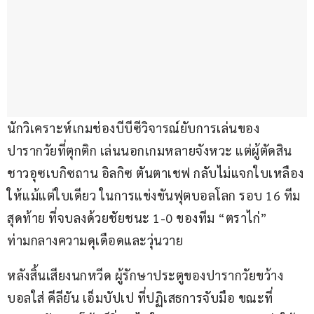
นักวิเคราะห์เกมช่องบีบีซีวิจารณ์ยับการเล่นของ
ปารากวัยที่ตุกติก เล่นนอกเกมหลายจังหวะ แต่ผู้ตัดสิน
ชาวอุซเบกิซถาน อิลกิซ ตันตาเชฟ กลับไม่แจกใบเหลือง
ให้แม้แต่ใบเดียว ในการแข่งขันฟุตบอลโลก รอบ 16 ทีม
สุดท้าย ที่จบลงด้วยชัยชนะ 1-0 ของทีม “ตราไก่” 
ท่ามกลางความดุเดือดและวุ่นวาย
หลังสิ้นเสียงนกหวีด ผู้รักษาประตูของปารากวัยขว้าง
บอลใส่ คีลียัน เอ็มบัปเป ที่ปฏิเสธการจับมือ ขณะที่