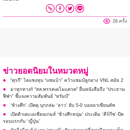
26 ครั้ง
ข่าวยอดนิยมในหมวดหมู่
“ตุรกี” ไล่แซงทุบ “แซมบ้า” คว้าแชมป์ลูกยาง VNL สมัย 2
มาทุกทาง!! “สส.พรรคเดโมแครต” ยื่นหนังสือถึง “ประธาน
ฟีฟ่า” ชี้แจงความสัมพันธ์ “ทรัมป์”
‘ช้างศึก’ เปิดดุ บุกถล่ม ‘ลาว’ ยับ 5-0 บอลอาเซียนคัพ
เปิดคิวเตะเอเชียนเกมส์ ‘ช้างศึกหนุ่ม’ ประเดิม ‘คีร์กีซ’-ปิด
รอบแรกกับ ‘ญี่ปุ่น’