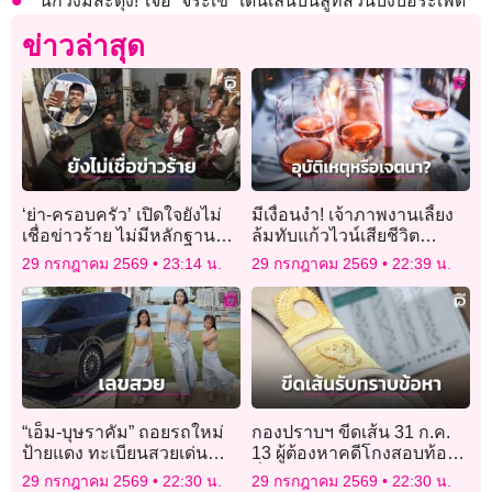
นักวิ่งมีสะดุ้ง! เจอ ‘จระเข้’ เดินเล่นบนลู่ที่สวนบึงบอระเพ็ด
ข่าวล่าสุด
‘ย่า-ครอบครัว’ เปิดใจยังไม่
มีเงื่อนงำ! เจ้าภาพงานเลี้ยง
เชื่อข่าวร้าย ไม่มีหลักฐาน
ล้มทับแก้วไวน์เสียชีวิต
ยืนยัน ‘ฮลุน โซโล่’ เสียชีวิต
ตำรวจสงสัยอาจไม่ใช่
29 กรกฎาคม 2569
23:14 น.
29 กรกฎาคม 2569
22:39 น.
อุบัติเหตุ
“เอ็ม-บุษราคัม” ถอยรถใหม่
กองปราบฯ ขีดเส้น 31 ก.ค.
ป้ายแดง ทะเบียนสวยเด่น
13 ผู้ต้องหาคดีโกงสอบท้อง
ดึงดูดคอหวยให้อวยพรรัวว่า
ถิ่นรับทราบข้อหา ‘ธีรุตม์’ ขอ
29 กรกฎาคม 2569
22:30 น.
29 กรกฎาคม 2569
22:30 น.