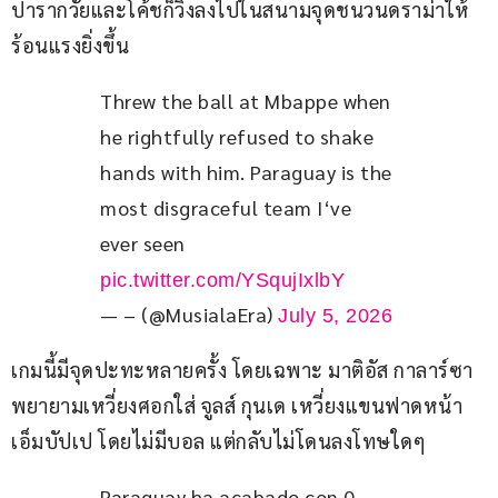
ปารากวัยและโค้ชก็วิ่งลงไปในสนามจุดชนวนดราม่าให้
ร้อนแรงยิ่งขึ้น
Threw the ball at Mbappe when 
he rightfully refused to shake 
hands with him. Paraguay is the 
most disgraceful team I‘ve 
ever seen  
pic.twitter.com/YSqujIxlbY
— – (@MusialaEra)
July 5, 2026
เกมนี้มีจุดปะทะหลายครั้ง โดยเฉพาะ มาติอัส กาลาร์ซา
พยายามเหวี่ยงศอกใส่ จูลส์ กุนเด เหวี่ยงแขนฟาดหน้า 
เอ็มบัปเป โดยไม่มีบอล แต่กลับไม่โดนลงโทษใดๆ
Paraguay ha acabado con 0 