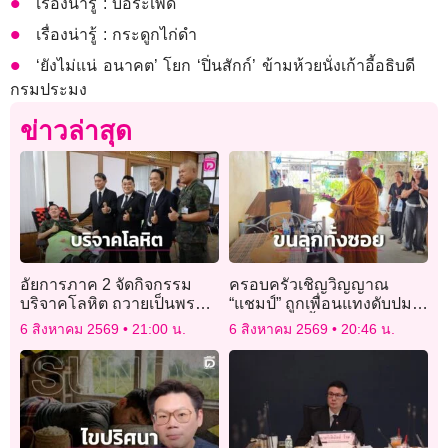
เรื่องน่ารู้ : บอระเพ็ด
เรื่องน่ารู้ : กระดูกไก่ดำ
‘ยังไม่แน่ อนาคต’ โยก ‘ปิ่นสักก์’ ข้ามห้วยนั่งเก้าอี้อธิบดี
กรมประมง
ข่าวล่าสุด
อัยการภาค 2 จัดกิจกรรม
ครอบครัวเชิญวิญญาณ
บริจาคโลหิต ถวายเป็นพระ
“แชมป์” ถูกเพื่อนแทงดับปม
ราชกุศลฯ พร้อมเปิดให้
รักสามเส้า จี้ ตร. เร่งล่าตัว
6 สิงหาคม 2569
21:00 น.
6 สิงหาคม 2569
20:46 น.
ประชาชนเข้าชมห้องทรง
งานของพระองค์ภา