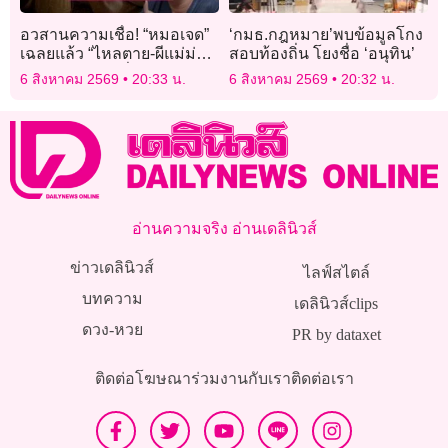
อวสานความเชื่อ! “หมอเจด”
‘กมธ.กฎหมาย’พบข้อมูลโกง
เฉลยแล้ว “ไหลตาย-ผีแม่ม่าย”
สอบท้องถิ่น โยงชื่อ ‘อนุทิน’
กินข้าวเหนียวเกี่ยวจริงไหม?
6 สิงหาคม 2569
20:33 น.
6 สิงหาคม 2569
20:32 น.
อ่านความจริง อ่านเดลินิวส์
ข่าวเดลินิวส์
ไลฟ์สไตล์
บทความ
เดลินิวส์clips
ดวง-หวย
PR by dataxet
ติดต่อโฆษณา
ร่วมงานกับเรา
ติดต่อเรา