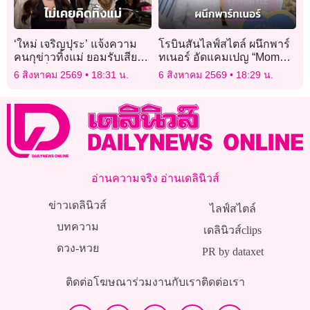
‘ใหม่ เจริญปุระ’ แจ้งความ
โรบินสันไลฟ์สไตล์ ผนึกพาร์
คนกุข่าวทิ้งแม่ ยอมรับเสียใจ
ทเนอร์ อัดแคมเปญ “Mom
แต่ยึดมั่นดูแลจนกว่าตัวเองจะ
Moments”
6 สิงหาคม 2569
18:31 น.
6 สิงหาคม 2569
18:29 น.
สิ้นลมหายใจ!
อ่านความจริง อ่านเดลินิวส์
ข่าวเดลินิวส์
ไลฟ์สไตล์
บทความ
เดลินิวส์clips
ดวง-หวย
PR by dataxet
ติดต่อโฆษณา
ร่วมงานกับเรา
ติดต่อเรา