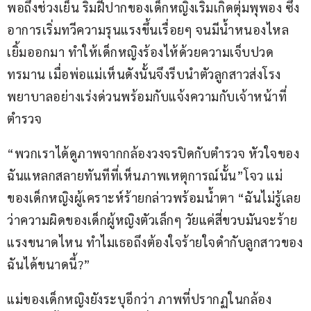
พอถึงช่วงเย็น ริมฝีปากของเด็กหญิงเริ่มเกิดตุ่มพุพอง ซึ่ง
อาการเริ่มทวีความรุนแรงขึ้นเรื่อยๆ จนมีน้ำหนองไหล
เยิ้มออกมา ทำให้เด็กหญิงร้องไห้ด้วยความเจ็บปวด
ทรมาน เมื่อพ่อแม่เห็นดังนั้นจึงรีบนำตัวลูกสาวส่งโรง
พยาบาลอย่างเร่งด่วนพร้อมกับแจ้งความกับเจ้าหน้าที่
ตำรวจ
“พวกเราได้ดูภาพจากกล้องวงจรปิดกับตำรวจ หัวใจของ
ฉันแหลกสลายทันทีที่เห็นภาพเหตุการณ์นั้น”โจว แม่
ของเด็กหญิงผู้เคราะห์ร้ายกล่าวพร้อมน้ำตา “ฉันไม่รู้เลย
ว่าความผิดของเด็กผู้หญิงตัวเล็กๆ วัยแค่สี่ขวบมันจะร้าย
แรงขนาดไหน ทำไมเธอถึงต้องใจร้ายใจดำกับลูกสาวของ
ฉันได้ขนาดนี้?”
แม่ของเด็กหญิงยังระบุอีกว่า ภาพที่ปรากฏในกล้อง