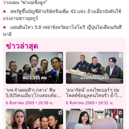
วางแผน “ฆ่าแม่ชิงลูก”
สหรัฐขึ้นบัญชีดำบริษัทจีนเพิ่ม 43 แห่ง อ้างเอี่ยวบังคับใช้
แรงงานชาวอุยกูร์
แผ่นดินไหว 5.8 เขย่าจังหวัดอาโอโมริ ญี่ปุ่นไม่เตือนภัยสึ
นามิ
ข่าวล่าสุด
‘มท.4’เผยมติ’ก.กลาง’ ฟัน
‘ธนารัตน์’ แจงไซเบอร์ฯ ปม
5,925คนเอี่ยว’โกงสอบท้อง
โพสต์ข้อมูลคนไทยรั่ว ย้ำไร้
ถิ่น’ ส่ง’อปท.’พื้นที่ต้นสังกัด
การเมือง จี้รัฐยกระดับความ
6 สิงหาคม 2569
18:39 น.
6 สิงหาคม 2569
18:31 น.
ถอดถอน ขีดเส้นจบ
ปลอดภัยไอที
ภายใน’สิ้นเดือนส.ค.’