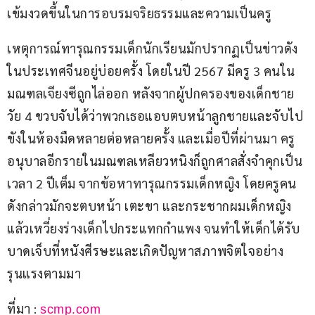
เข้มงวดขึ้นในการอบรมจริยธรรมและความเป็นครู
เหตุการณ์ทารุณกรรมเด็กนักเรียนมักปรากฏเป็นข่าวดัง
ในประเทศจีนอยู่บ่อยครั้ง โดยในปี 2567 มีครู 3 คนใน
มณฑลเจียงซีถูกไล่ออก หลังจากผู้ปกครองของเด็กชาย
วัย 4 ขวบจับได้ว่าพวกเธอแอบตบหน้าลูกชายและจับไป
ขังในห้องมืดหลายต่อหลายครั้ง และเมื่อปีที่ผ่านมา ครู
อนุบาลอีกรายในมณฑลเหลียวหนิงก็ถูกศาลสั่งจำคุกเป็น
เวลา 2 ปีเต็ม จากข้อหาทารุณกรรมเด็กหญิง โดยครูคน
ดังกล่าวมักจะตบหน้า เตะขา และกระชากผมเด็กหญิง
แล้วเหวี่ยงร่างเด็กไปกระแทกกำแพง จนทำให้เด็กได้รับ
บาดเจ็บที่หนังศีรษะและเกิดปัญหาสภาพจิตใจอย่าง
รุนแรงตามมา
ที่มา : 
scmp.com