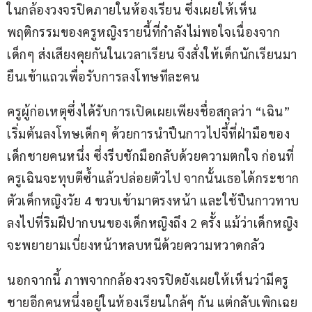
ในกล้องวงจรปิดภายในห้องเรียน ซึ่งเผยให้เห็น
พฤติกรรมของครูหญิงรายนี้ที่กำลังไม่พอใจเนื่องจาก
เด็กๆ ส่งเสียงคุยกันในเวลาเรียน จึงสั่งให้เด็กนักเรียนมา
ยืนเข้าแถวเพื่อรับการลงโทษทีละคน
ครูผู้ก่อเหตุซึ่งได้รับการเปิดเผยเพียงชื่อสกุลว่า “เฉิน” 
เริ่มต้นลงโทษเด็กๆ ด้วยการนำปืนกาวไปจี้ที่ฝ่ามือของ
เด็กชายคนหนึ่ง ซึ่งรีบชักมือกลับด้วยความตกใจ ก่อนที่
ครูเฉินจะทุบตีซ้ำแล้วปล่อยตัวไป จากนั้นเธอได้กระชาก
ตัวเด็กหญิงวัย 4 ขวบเข้ามาตรงหน้า และใช้ปืนกาวทาบ
ลงไปที่ริมฝีปากบนของเด็กหญิงถึง 2 ครั้ง แม้ว่าเด็กหญิง
จะพยายามเบี่ยงหน้าหลบหนีด้วยความหวาดกลัว 
นอกจากนี้ ภาพจากกล้องวงจรปิดยังเผยให้เห็นว่ามีครู
ชายอีกคนหนึ่งอยู่ในห้องเรียนใกล้ๆ กัน แต่กลับเพิกเฉย