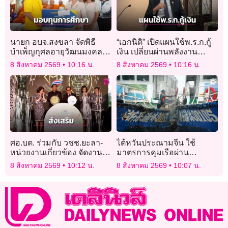
นายก อบจ.สงขลา จัดพิธี
“เอกนิติ” เปิดแผนใช้พ.ร.ก.กู้
บำเพ็ญกุศลอายุวัฒนมงคล
เงิน เปลี่ยนผ่านพลังงาน
มอบทุนการศึกษาสามเณร
ประเดิมติดโซลาร์-รถ
8 สิงหาคม 2569
10:16 น.
8 สิงหาคม 2569
10:16 น.
130 รูป
ขนส่งEV
ศอ.บต. ร่วมกับ วชช.ยะลา-
ไต้หวันประณามจีน ใช้
หน่วยงานเกี่ยวข้อง จัดงาน
มาตรการคุมเรือผ่าน
“มหกรรมอาชีพ 2569”
ช่องแคบช่วงไต้ฝุ่น “ดอลฟิน”
8 สิงหาคม 2569
10:12 น.
8 สิงหาคม 2569
10:07 น.