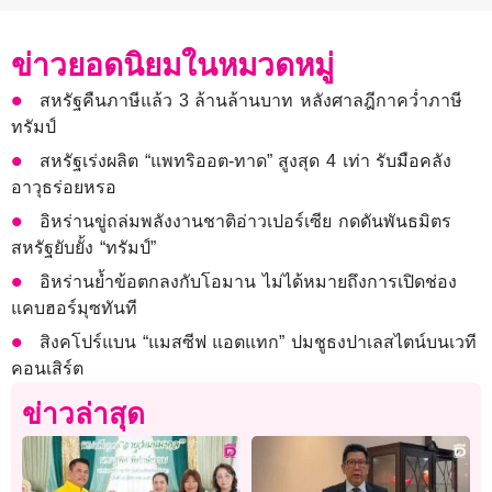
ข่าวยอดนิยมในหมวดหมู่
สหรัฐคืนภาษีแล้ว 3 ล้านล้านบาท หลังศาลฎีกาคว่ำภาษี
ทรัมป์
สหรัฐเร่งผลิต “แพทริออต-ทาด” สูงสุด 4 เท่า รับมือคลัง
อาวุธร่อยหรอ
อิหร่านขู่ถล่มพลังงานชาติอ่าวเปอร์เซีย กดดันพันธมิตร
สหรัฐยับยั้ง “ทรัมป์”
อิหร่านย้ำข้อตกลงกับโอมาน ไม่ได้หมายถึงการเปิดช่อง
แคบฮอร์มุซทันที
สิงคโปร์แบน “แมสซีฟ แอตแทก” ปมชูธงปาเลสไตน์บนเวที
คอนเสิร์ต
ข่าวล่าสุด