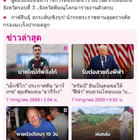
ผู้สอบแข่งขันข้าราชการท้องถิ่นเข้ารายงานตัวกับท้องถิ่น
จังหวัดรอบที่ 3 ..จังหวัดพิษณุโลกมารายงานตัวครบ
กาฬสินธุ์ ยกระดับเชิงรุก! นำรถพระราชทานลุยตรวจคัด
กรองมะเร็งปากมดลูก
ข่าวล่าสุด
“เม็กซิโก” ประกาศดัน “มาร์
“ทรัมป์” ยันเป็นคนขอให้
เกซ” คุมทัพแทน “อากีร์เร”
“ฟีฟ่า” ทบทวนโทษแบน “บา
โลกุน”
7 กรกฎาคม 2569
1:04 น.
7 กรกฎาคม 2569
0:01 น.