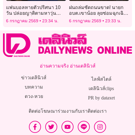
แฟนบอลหายตัวปริศนา 10
ฝนถล่มซัดถนนขาด! นายก
วัน ปล่อยญาติตามหาวุ่น
อบต.เขาน้อย ลุยซ่อมฉุกเฉิน
ขณะเจ้าตัวนั่งเชียร์บอลโลก
ชาวบ้านคาใจถนนส่อไม่ได้
6 กรกฎาคม 2569
23:34 น.
6 กรกฎาคม 2569
23:33 น.
สบายใจเฉิบ
มาตรฐาน
อ่านความจริง อ่านเดลินิวส์
ข่าวเดลินิวส์
ไลฟ์สไตล์
บทความ
เดลินิวส์clips
ดวง-หวย
PR by dataxet
ติดต่อโฆษณา
ร่วมงานกับเรา
ติดต่อเรา