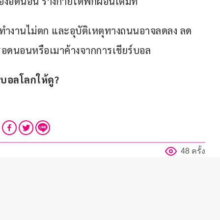
องอดนอน ร่างกายได้พักผ่อนเต็มที่
รทำงานไม่ตก และอุบัติเหตุทางถนนอาจลดลง ลด
รอดนอนหรือเมาค้างจากการเชียร์บอล
ีบอลโลกให้ดู?
48 ครั้ง