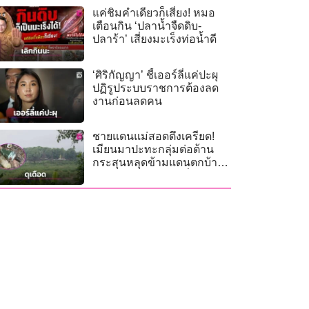
แค่ชิมคำเดียวก็เสี่ยง! หมอ
เตือนกิน ‘ปลาน้ำจืดดิบ-
ปลาร้า’ เสี่ยงมะเร็งท่อน้ำดี
‘ศิริกัญญา’ ชี้เออร์ลี่แค่ปะผุ
ปฏิรูประบบราชการต้องลด
งานก่อนลดคน
ชายแดนแม่สอดตึงเครียด!
เมียนมาปะทะกลุ่มต่อต้าน
กระสุนหลุดข้ามแดนตกบ้าน
ชาวบ้าน ฝ่ายความมั่นคงตรึง
กำลัง