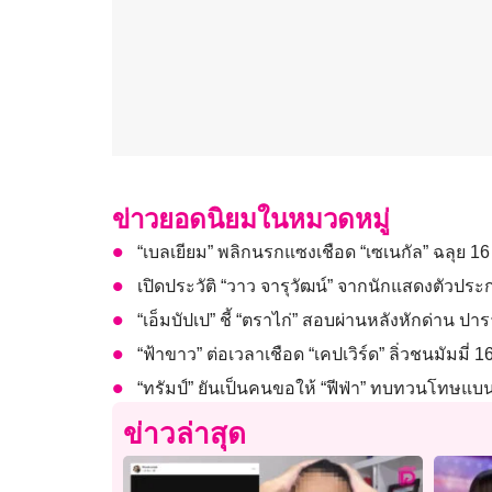
ข่าวยอดนิยมในหมวดหมู่
“เบลเยียม” พลิกนรกแซงเชือด “เซเนกัล” ฉลุย 1
เปิดประวัติ “วาว จารุวัฒน์” จากนักแสดงตัวประ
“เอ็มบัปเป” ชี้ “ตราไก่” สอบผ่านหลังหักด่าน ปาร
“ฟ้าขาว” ต่อเวลาเชือด “เคปเวิร์ด” ลิ่วชนมัมมี่
“ทรัมป์” ยันเป็นคนขอให้ “ฟีฟ่า” ทบทวนโทษแบ
ข่าวล่าสุด