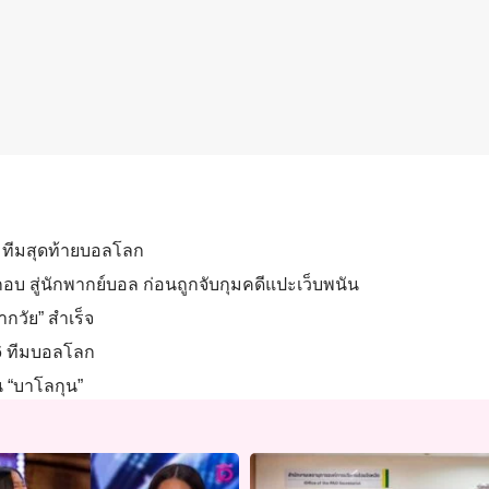
6 ทีมสุดท้ายบอลโลก
กอบ สู่นักพากย์บอล ก่อนถูกจับกุมคดีแปะเว็บพนัน
ากวัย” สำเร็จ
 16 ทีมบอลโลก
น “บาโลกุน”