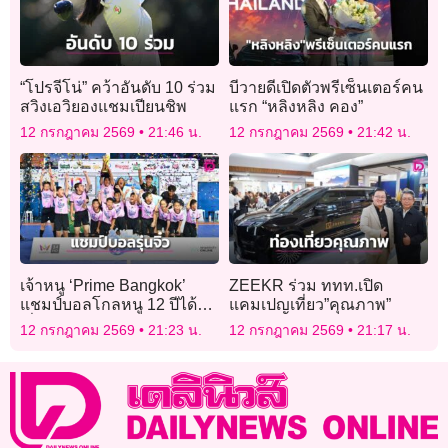
“โปรจีโน่” คว้าอันดับ 10 ร่วม
บีวายดีเปิดตัวพรีเซ็นเตอร์คน
สวิงเอวิยองแชมเปียนชิพ
แรก “หลิงหลิง คอง”
12 กรกฎาคม 2569
21:46 น.
12 กรกฎาคม 2569
21:42 น.
เจ้าหนู ‘Prime Bangkok’
ZEEKR ร่วม ททท.เปิด
แชมป์บอลโกลหนู 12 ปีได้ไป
แคมเปญเที่ยว”คุณภาพ”
ญี่ปุ่น
12 กรกฎาคม 2569
21:23 น.
12 กรกฎาคม 2569
21:17 น.