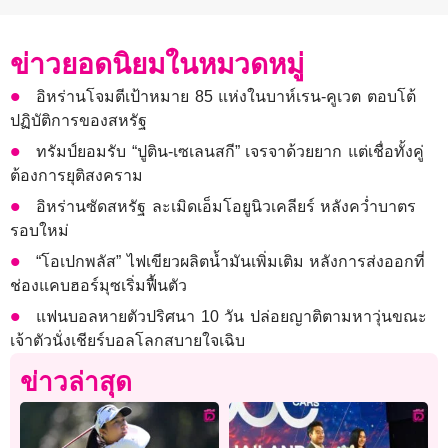
ข่าวยอดนิยมในหมวดหมู่
อิหร่านโจมตีเป้าหมาย 85 แห่งในบาห์เรน-คูเวต ตอบโต้
ปฏิบัติการของสหรัฐ
ทรัมป์ยอมรับ “ปูติน-เซเลนสกี” เจรจาด้วยยาก แต่เชื่อทั้งคู่
ต้องการยุติสงคราม
อิหร่านซัดสหรัฐ ละเมิดเอ็มโอยูนิวเคลียร์ หลังคว่ำบาตร
รอบใหม่
“โอเปกพลัส” ไฟเขียวผลิตน้ำมันเพิ่มเติม หลังการส่งออกที่
ช่องแคบฮอร์มุซเริ่มฟื้นตัว
แฟนบอลหายตัวปริศนา 10 วัน ปล่อยญาติตามหาวุ่นขณะ
เจ้าตัวนั่งเชียร์บอลโลกสบายใจเฉิบ
ข่าวล่าสุด