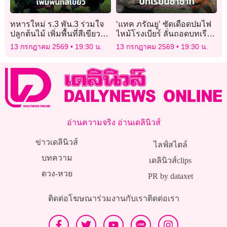
ทหารใหม่ ร.3 พัน.3 ร่วมใจ
‘แทค ภรัณยู’ ซัดเดือดปมไฟ
ปลูกต้นไม้ เพิ่มพื้นที่สีเขียว
ไหม้โรงเบียร์ ลั่นถอดบทเรียน
สร้างร่มเงาส่งต่อสู่รุ่นน้อง
แล้วช่วยถอดกลอนประตูให้
13 กรกฎาคม 2569
19:30 น.
13 กรกฎาคม 2569
19:30 น.
พวกเราด้วย!
อ่านความจริง อ่านเดลินิวส์
ข่าวเดลินิวส์
ไลฟ์สไตล์
บทความ
เดลินิวส์clips
ดวง-หวย
PR by dataxet
ติดต่อโฆษณา
ร่วมงานกับเรา
ติดต่อเรา