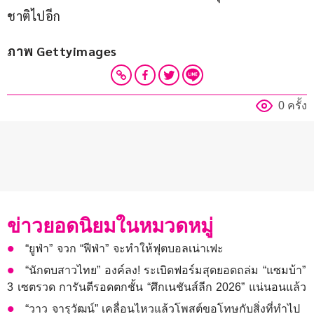
ชาติไปอีก
ภาพ Gettyimages
0 ครั้ง
ข่าวยอดนิยมในหมวดหมู่
“ยูฟ่า” จวก “ฟีฟ่า” จะทำให้ฟุตบอลเน่าเฟะ
“นักตบสาวไทย” องค์ลง! ระเบิดฟอร์มสุดยอดถล่ม “แซมบ้า”
3 เซตรวด การันตีรอดตกชั้น “ศึกเนชันส์ลีก 2026” แน่นอนแล้ว
“วาว จารุวัฒน์” เคลื่อนไหวแล้วโพสต์ขอโทษกับสิ่งที่ทำไป