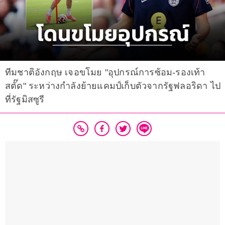
ทีมชาติอังกฤษ เจอขโมย "อุปกรณ์การซ้อม-รองเท้า
สตั๊ด" ระหว่างกำลังย้ายแคมป์เก็บตัวจากรัฐฟลอริดา ไป
ที่รัฐมิสซูรี