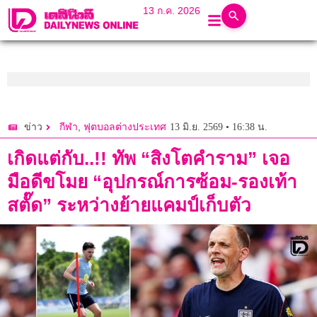
13 ก.ค. 2026
,
13 มิ.ย. 2569 • 16:38 น.
ข่าว
กีฬา
ฟุตบอลต่างประเทศ
เกิดแต่กับ..!! ทัพ “สิงโตคำราม” เจอ
มือดีขโมย “อุปกรณ์การซ้อม-รองเท้า
สตั๊ด” ระหว่างย้ายแคมป์เก็บตัว