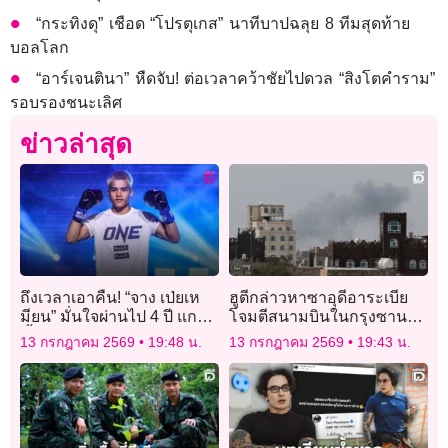
“กระทิงดุ” เชือด “โปรตุเกส” นาทีบาปฉลุย 8 ทีมสุดท้าย
บอลโลก
“อาร์เจนตินา” หืดจับ! ต่อเวลาคว้าชัยไปดวล “สิงโตคำราม”
รอบรองชนะเลิศ
ข่าวล่าสุด
ถึงเวลาเอาคืน! “จาง เป่ยเห
ฮูตีกล่าวหาซาอุดีอาระเบีย
มียน” มั่นใจผ่านไป 4 ปี แกร่ง
โจมตีสนามบินในกรุงซานา
ขึ้น พร้อมชิงบัลลังก์ “ดิ เบล
ขู่ตอบโต้หนัก
13 กรกฎาคม 2569
19:48 น.
13 กรกฎาคม 2569
19:43 น.
ลา”