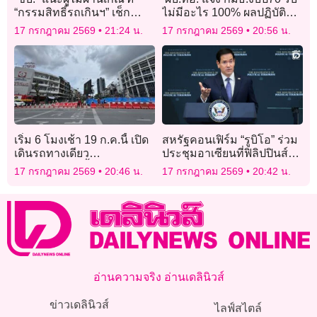
“กรรมสิทธิ์รถเกินฯ” เช็ก
ไม่มีอะไร 100% ผลปฏิบัติ
ข้อมูลทางทะเบียนกับขนส่ง
การเหตุปะทะ ไทย-กัมพูชา
17 กรกฎาคม 2569
21:24 น.
17 กรกฎาคม 2569
20:56 น.
ทั่วประเทศ ฟรี!
เริ่ม 6 โมงเช้า 19 ก.ค.นี้ เปิด
สหรัฐคอนเฟิร์ม “รูบิโอ” ร่วม
เดินรถทางเดียว
ประชุมอาเซียนที่ฟิลิปปินส์
ถ.ประชาธิปก ตั้งแต่ “วงเวียน
พร้อมพบหารือคู่เจรจา
17 กรกฎาคม 2569
20:46 น.
17 กรกฎาคม 2569
20:42 น.
ใหญ่-แยกบ้านแขก”
อ่านความจริง อ่านเดลินิวส์
ข่าวเดลินิวส์
ไลฟ์สไตล์