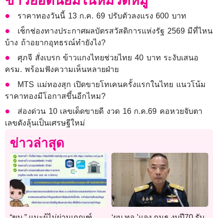
ข่าวยอดนิยมในหมวดหมู่
ราคาทองวันนี้ 13 ก.ค. 69 ปรับตัวลงแรง 600 บาท
เช็กช่องทางประกาศผลบัตรสวัสดิการแห่งรัฐ 2569 มีที่ไหน
บ้าง ถ้าอยากอุทธรณ์ทำยังไง?
ศุภจี สั่งเบรก ข้าวแกงไทยช่วยไทย 40 บาท ระงับเสนอ
ครม. พร้อมฟังความเห็นหลายฝ่าย
MTS แม่ทองสุก เปิดขายโทเคนครั้งแรกในไทย แนวโน้ม
ราคาทองมีโอกาสขึ้นอีกไหม?
ส่องด่วน 10 เลขเด็ดขายดี งวด 16 ก.ค.69 คอหวยจับตา
เลขดังลุ้นเป็นเศรษฐีใหม่
ข่าวล่าสุด
“ขบ.” แนะผู้ไม่ผ่านเกณฑ์
‘ผบ.ทอ.’แจง กมธ.งบปี70 รับ