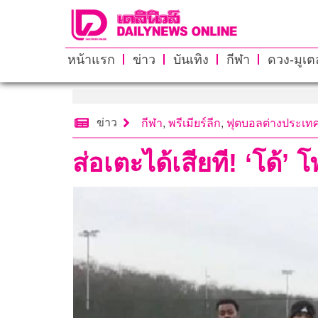
หน้าแรก
ข่าว
บันเทิง
กีฬา
ดวง-มูเตล
ข่าว
กีฬา
,
พรีเมียร์ลีก
,
ฟุตบอลต่างประเท
ส่อเตะได้เสียที! ‘โด้’ 