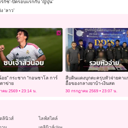
ร์กีซ’-ปิดรอบแรกกับ ‘ญี่ปุ่น’
ิง ‘ลาว’
วน้อย” กระชาก “กอนซาโล การ์
สืบดินแดงบุกตะครุบหัวจ่ายคาแ
่าตาข่าย
อื้อของกลางยาบ้า-เงินสด
ฎาคม 2569
23:14 น.
30 กรกฎาคม 2569
23:07 น.
ดลินิวส์
ไลฟ์สไตล์
วาม
เดลินิวส์clips