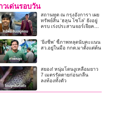
่าวเด่นรอบวัน
สถานทูต ณ กรุงอังการา เผย
ทรัพย์สิน ‘ฮลุน โซโล่’ ยังอยู่
ครบ เร่งประสานจอร์เจียคลี่
ทุกข้อสงสัย
‘ยิ่งชีพ’ ชี้ภาพหลุดนับคะแนน
สว.อยู่ในมือ กกต.มาตั้งแต่ต้น
สยอง! หนุ่มโดนงูเหลือมยาว
7 เมตรรัดตายก่อนกลืน
ลงท้องทั้งตัว