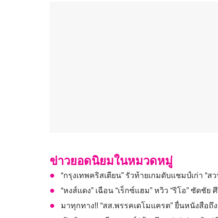
ข่าวยอดนิยมในหมวดหมู่
“กรุงเทพคริสเตียน” รัวท้ายเกมดับแชมป์เก่า “ส
“หงส์แดง” เฉือน “เร็กซ์แฮม” หวิว “ริโอ” ซัดชัย ศึ
มาทุกทาง!! “สส.พรรคเดโมแครต” ยื่นหนังสือถึง 