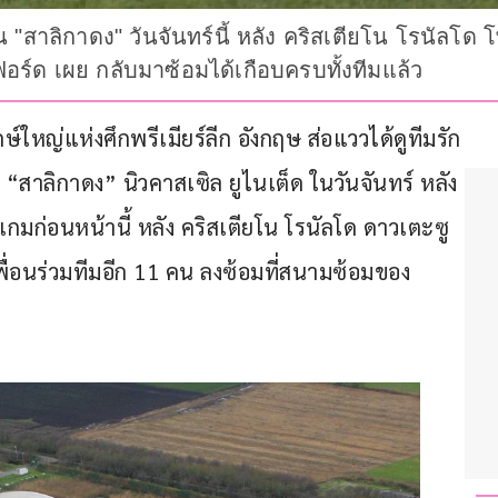
อน "สาลิกาดง" วันจันทร์นี้ หลัง คริสเตียโน โรนัลโด 
อร์ด เผย กลับมาซ้อมได้เกือบครบทั้งทีมแล้ว
หญ่แห่งศึกพรีเมียร์ลีก อังกฤษ ส่อแววได้ดูทีมรัก
“สาลิกาดง” นิวคาสเซิล ยูไนเต็ด ในวันจันทร์ หลัง
กมก่อนหน้านี้ หลัง คริสเตียโน โรนัลโด ดาวเตะซู
่อนร่วมทีมอีก 11 คน ลงซ้อมที่สนามซ้อมของ