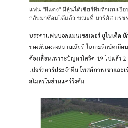
แฟน "ผีแดง" มีลุ้นได้เชียร์ทีมรักเกมเยื
กลับมาซ้อมได้แล้ว ขณะที่ มาร์คัส แรชฟ
บรรดาแฟนบอลแมนเชสเตอร์ ยูไนเต็ด ยักษ์ใ
ของตัวเองลงสนามเสียที ในเกมลีกนัดเยือน 
ต้องเลื่อนเพราะปัญหาโควิด-19 ไปแล้ว 2 เ
เปอร์สตาร์ประจำทีม โพสต์ภาพเขาและเพื
สโมสรในย่านแคร์ริงตัน