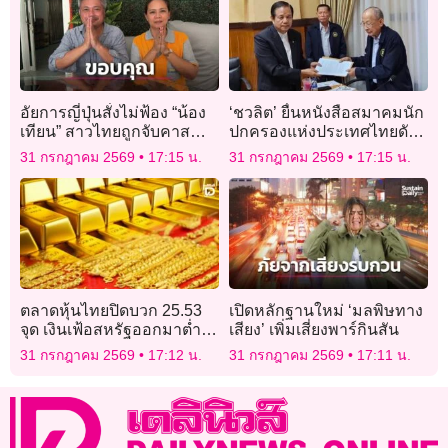
อัยการญี่ปุ่นสั่งไม่ฟ้อง “น้อง
‘ชวลิต’ ยื่นหนังสือสมาคมนัก
เทียน” สาวไทยถูกจับคาส
ปกครองแห่งประเทศไทยดัน
นามบินฟุกุโอกะ หลังพบไอซ์
ระบบคุณธรรมบริหารงาน
31 กรกฎาคม 2569
17:15 น.
31 กรกฎาคม 2569
17:15 น.
900 กรัมในซองกาแฟ
บุคคลหยุดวิกฤติศรัทธา
มหาดไทย
ตลาดหุ้นไทยปิดบวก 25.53
เปิดหลักฐานใหม่ ‘มลพิษทาง
จุด เงินเฟ้อสหรัฐออกมาต่ำ
เสียง’ เพิ่มเสี่ยงพาร์กินสัน
กว่าคาด
31 กรกฎาคม 2569
17:12 น.
31 กรกฎาคม 2569
17:11 น.