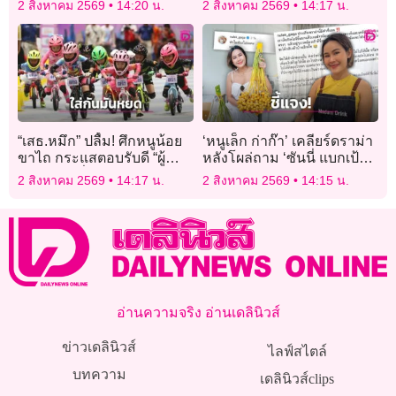
2 สิงหาคม 2569
14:20 น.
2 สิงหาคม 2569
14:17 น.
ทำงานเกือบ 6 เดือน
“เสธ.หมึก” ปลื้ม! ศึกหนูน้อย
‘หนูเล็ก ก่าก๊า’ เคลียร์ดราม่า
ขาไถ กระแสตอบรับดี “ผู้
หลังโผล่ถาม ‘ซันนี่ แบกเป้
ปกครอง” ชื่นชมรูปแบบ
เกอร์’ แจงชัดห่วงจริง ยัน
2 สิงหาคม 2569
14:17 น.
2 สิงหาคม 2569
14:15 น.
สนาม-แข่งขันยุติธรรม
ไม่ใช่คนไร้สมอง!
อ่านความจริง อ่านเดลินิวส์
ข่าวเดลินิวส์
ไลฟ์สไตล์
บทความ
เดลินิวส์clips