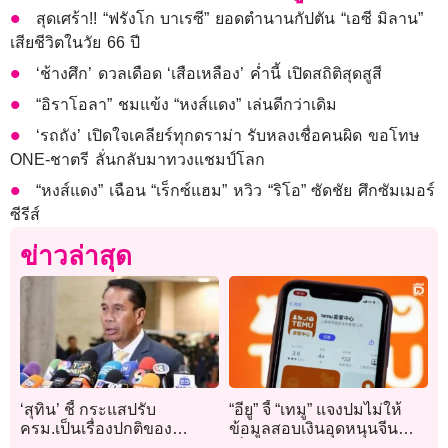
สุดเศร้า!! “ฟรังโก บาเรซี” ยอดตำนานกัปตัน “เอซี มิลาน”
เสียชีวิตในวัย 66 ปี
‘ช้างศึก’ ดวลเดือด ‘เสือเหลือง’ ค่ำนี้ เปิดสถิติสุดสูสี
“อิราโอลา” ชมแข้ง “หงส์แดง” เล่นดีกว่าเดิม
‘รถถัง’ เปิดใจเคลียร์ทุกดราม่า รับหลงเชื่อคนผิด ขอโทษ
ONE-ชาตรี ลั่นกลับมาทวงแชมป์โลก
“หงส์แดง” เฉือน “เร็กซ์แฮม” หวิว “ริโอ” ซัดชัย ศึกซัมเมอร์
ซีรีส์
ข่าวล่าสุด
‘สุทิน’ ชี้ กระแสปรับ
“อียู” จี้ “เทมู” แจงปมไม่ให้
ครม.เป็นเรื่องปกติของ
ข้อมูลสอบเงินอุดหนุนจีน
การเมืองไทย หลังรัฐบาล
เสี่ยงโดนปรับ 1% ของรายได้