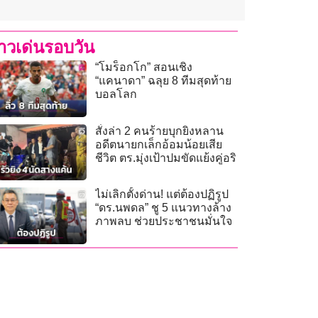
่าวเด่นรอบวัน
“โมร็อกโก” สอนเชิง
“แคนาดา” ฉลุย 8 ทีมสุดท้าย
บอลโลก
สั่งล่า 2 คนร้ายบุกยิงหลาน
อดีตนายกเล็กอ้อมน้อยเสีย
ชีวิต ตร.มุ่งเป้าปมขัดแย้งคู่อริ
ไม่เลิกตั้งด่าน! แต่ต้องปฏิรูป
“ดร.นพดล” ชู 5 แนวทางล้าง
ภาพลบ ช่วยประชาชนมั่นใจ