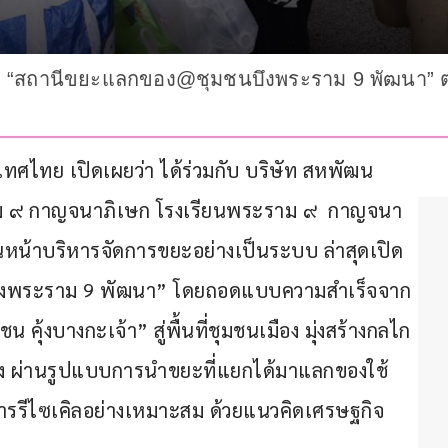
ตัว “สถานีขยะแลกของ@ชุมชนบึงพระราม 9 พัฒนา” ต่
ศไทย เปิดเผยว่า ได้ร่วมกับ บริษัท สหพัฒน
าม ๙ กาญจนาภิเษก โรงเรียนพระราม ๙  กาญจนา
หน้าบริหารจัดการขยะอย่างเป็นระบบ ล่าสุดเปิด
ึงพระราม 9 พัฒนา” โดยถอดแบบความสำเร็จจาก
ุ้งบางกะเจ้า” สู่พื้นที่ชุมชนเมือง มุ่งสร้างกลไก
าง ผ่านรูปแบบการนำขยะที่แยกได้มาแลกของใช้
รรีไซเคิลอย่างเหมาะสม ด้วยแนวคิดเศรษฐกิจ