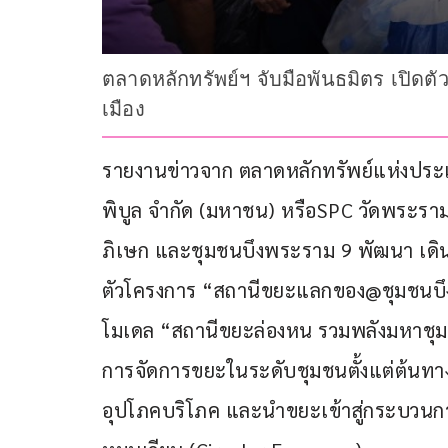
ตลาดหลักทรัพย์ฯ จับมือพันธมิตร เปิด
เมือง
รายงานข่าวจาก ตลาดหลักทรัพย์แห่งประเท
พิบูล จำกัด (มหาชน) หรือSPC วัดพระร
ภิเษก และชุมชนบึงพระราม 9 พัฒนา เดิน
ตัวโครงการ “สถานีขยะแลกของ@ชุมชนบ
โมเดล “สถานีขยะล่องหน รวมพลังมหาชุมชน ค
การจัดการขยะในระดับชุมชนตั้งแต่ต้นท
อุปโภคบริโภค และนำขยะเข้าสู่กระบวนกา