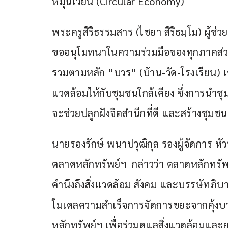
หมุนเวียน (Circular Economy) 
พระครูสิริธรรมสาร (ไชยา สิริธมฺโม) ผู้ช
ขออนุโมทนาในความร่วมมือของทุกภาคส่ว
รวมตามหลัก “บวร” (บ้าน-วัด-โรงเรียน) เช
แวดล้อมให้กับชุมชนใกล้เคียง ซึ่งการนำชุม
จะช่วยปลูกฝังจิตสำนึกที่ดี และสร้างชุมชนที
นายรองรักษ์ พนาปวุฒิกุล รองผู้จัดการ 
ตลาดหลักทรัพย์ฯ  กล่าวว่า ตลาดหลักทรัพย
คำนึงถึงสิ่งแวดล้อม สังคม และบรรษัทภิบ
โมเดลความสำเร็จการจัดการขยะจากคุ้งบางกะ
หลักทรัพย์ฯ เพื่อร่วมดูแลสิ่งแวดล้อมแ