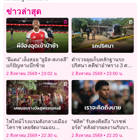
ข่าวล่าสุด
“ผีแดง” เล็งสอย “ลูอิส-สเกลลี”
ตำรวจลุยเก็บหลักฐานรถ
แก้ปัญหาแบ๊กซ้าย
ปริศนา คดีฆ่าอำพราง 3 ศพ
ฝังดิน เร่งหาหลักฐานเชื่อม
2 สิงหาคม 2569
23:02 น.
2 สิงหาคม 2569
23:00 น.
โยงผู้ก่อเหตุ
ไฟไหม้โรงแรมดังกลางเมือง
“ฟลิค” รับคงคิดถึง “แรชฟ
โคราช เคยจัดงานมอบ
อร์ด” หลังฝากผลงานกับบาร์
รางวัลสุพรรณหงส์
ซาอย่างยอดเยี่ยม
2 สิงหาคม 2569
22:30 น.
2 สิงหาคม 2569
22:20 น.