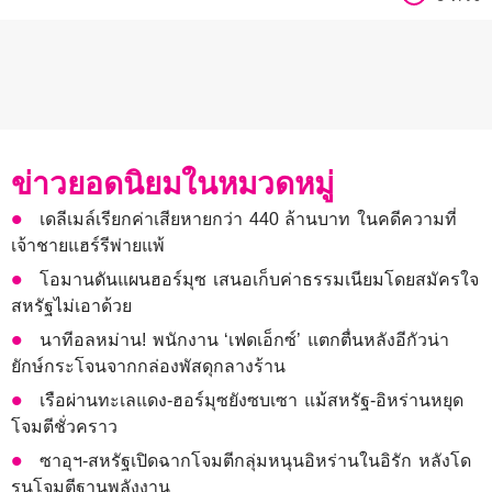
ข่าวยอดนิยมในหมวดหมู่
เดลีเมล์เรียกค่าเสียหายกว่า 440 ล้านบาท ในคดีความที่
เจ้าชายแฮร์รีพ่ายแพ้
โอมานดันแผนฮอร์มุซ เสนอเก็บค่าธรรมเนียมโดยสมัครใจ
สหรัฐไม่เอาด้วย
นาทีอลหม่าน! พนักงาน ‘เฟดเอ็กซ์’ แตกตื่นหลังอีกัวน่า
ยักษ์กระโจนจากกล่องพัสดุกลางร้าน
เรือผ่านทะเลแดง-ฮอร์มุซยังซบเซา แม้สหรัฐ-อิหร่านหยุด
โจมตีชั่วคราว
ซาอุฯ-สหรัฐเปิดฉากโจมตีกลุ่มหนุนอิหร่านในอิรัก หลังโด
รนโจมตีฐานพลังงาน