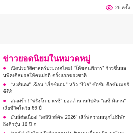
26 ครั้ง
ข่าวยอดนิยมในหมวดหมู่
เปิดประวัติศาสตร์ประเทศไทย! “โค้ชคนพิการ” ก้าวขึ้นสอ
นพิคเคิลบอลให้คนปกติ ครั้งแรกของชาติ
“หงส์แดง” เฉือน “เร็กซ์แฮม” หวิว “ริโอ” ซัดชัย ศึกซัมเมอร์
ซีรีส์
สุดเศร้า!! “ฟรังโก บาเรซี” ยอดตำนานกัปตัน “เอซี มิลาน”
เสียชีวิตในวัย 66 ปี
มันส์ต่อเนื่อง! “เดลินิวส์คัพ 2026” เสิร์ฟความสนุกไม่มีพัก
ถึงคิวรุ่น 16 ปี ก