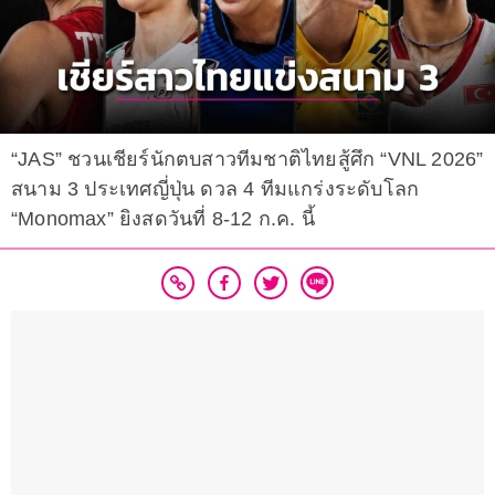
“JAS” ชวนเชียร์นักตบสาวทีมชาติไทยสู้ศึก “VNL 2026”
สนาม 3 ประเทศญี่ปุ่น ดวล 4 ทีมแกร่งระดับโลก
“Monomax” ยิงสดวันที่ 8-12 ก.ค. นี้