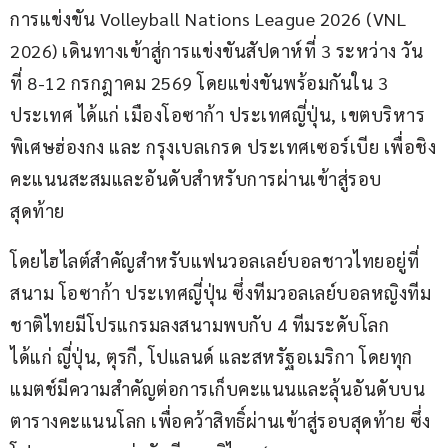
การแข่งขัน Volleyball Nations League 2026 (VNL 
2026) เดินทางเข้าสู่การแข่งขันสัปดาห์ที่ 3 ระหว่าง วัน
ที่ 8-12 กรกฎาคม 2569 โดยแข่งขันพร้อมกันใน 3 
ประเทศ ได้แก่ เมืองโอซาก้า ประเทศญี่ปุ่น, เขตบริหาร
พิเศษฮ่องกง และ กรุงเบลเกรด ประเทศเซอร์เบีย เพื่อชิง
คะแนนสะสมและอันดับสำหรับการผ่านเข้าสู่รอบ
สุดท้าย 
โดยไฮไลต์สำคัญสำหรับแฟนวอลเลย์บอลชาวไทยอยู่ที่
สนาม โอซาก้า ประเทศญี่ปุ่น ซึ่งทีมวอลเลย์บอลหญิงทีม
ชาติไทยมีโปรแกรมลงสนามพบกับ 4 ทีมระดับโลก 
ได้แก่ ญี่ปุ่น, ตุรกี, โปแลนด์ และสหรัฐอเมริกา โดยทุก
แมตช์มีความสำคัญต่อการเก็บคะแนนและลุ้นอันดับบน
ตารางคะแนนโลก เพื่อคว้าสิทธิ์ผ่านเข้าสู่รอบสุดท้าย ซึ่ง