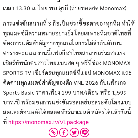
เวลา 13.30 น. ไทย พบ ตุรกี (ถ่ายทอดสด Monomax)
การแข่งขันสนามที่ 3 ถือเป็นช่วงชี้ชะตาของทุกทีม ทำให้
ทุกแมตช์มีความหมายอย่างยิ่ง โดยเฉพาะทีมชาติไทยที่
ต้องการแต้มสำคัญจากทุกเกมในการไล่ล่าอันดับบน
ตารางคะแนน งานนี้แฟนกีฬาไทยสามารถร่วมส่งแรง
เชียร์ทัพนักตบสาวไทยแบบสด ๆ ฟรีที่ช่อง MONOMAX 
SPORTS TV เชียร์ครบทุกแมตซ์ที่แอป MONOMAX และ
ติดตามทุกแมตช์สำคัญของศึก VNL 2026 กับแพ็กเกจ 
Sports Basic ราคาเพียง 199 บาท/เดือน หรือ 1,599 
บาท/ปี พร้อมชมการแข่งขันวอลเลย์บอลระดับโลกแบบ
สดและย้อนหลังได้ตลอดทัวร์นาเมนต์ สมัครได้แล้ววันนี้
ที่ 
https://monomax.tv/VLpackage