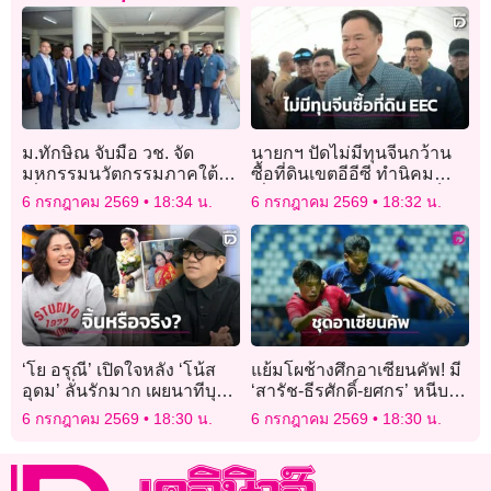
ม.ทักษิณ จับมือ วช. จัด
นายกฯ ปัดไม่มีทุนจีนกว้าน
มหกรรมนวัตกรรมภาคใต้
ซื้อที่ดินเขตอีอีซี ทำนิคม
เชื่อมเครือข่ายนานาชาติ ขับ
เถื่อน หากพบทำผิดหวดเต็ม
6 กรกฎาคม 2569
18:34 น.
6 กรกฎาคม 2569
18:32 น.
เคลื่อนการพัฒนาที่ยั่งยืน
สวิง
‘โย อรุณี’ เปิดใจหลัง ‘โน้ส
แย้มโผช้างศึกอาเซียนคัพ! มี
อุดม’ ลั่นรักมาก เผยนาทีบุก
‘สารัช-ธีรศักดิ์-ยศกร’ หนีบ
บ้านพบแม่แถมฝ่ายชายรีโน
แข่งไทยลีก 3 ‘ชวัลย์วิทย์’
6 กรกฎาคม 2569
18:30 น.
6 กรกฎาคม 2569
18:30 น.
เวทร้านให้ฟรี
ด้วย