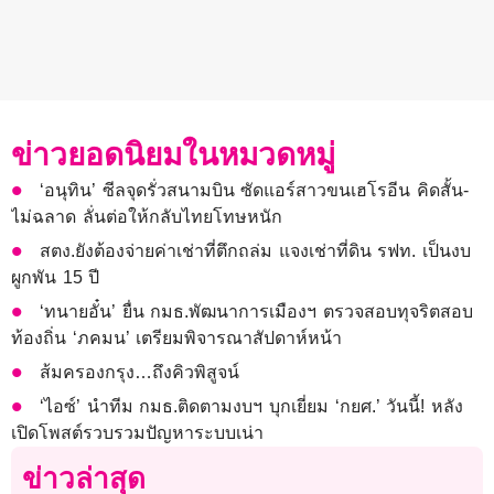
ข่าวยอดนิยมในหมวดหมู่
‘อนุทิน’ ซีลจุดรั่วสนามบิน ซัดแอร์สาวขนเฮโรอีน คิดสั้น-
ไม่ฉลาด ลั่นต่อให้กลับไทยโทษหนัก
สตง.ยังต้องจ่ายค่าเช่าที่ตึกถล่ม แจงเช่าที่ดิน รฟท. เป็นงบ
ผูกพัน 15 ปี
‘ทนายอั๋น’ ยื่น กมธ.พัฒนาการเมืองฯ ตรวจสอบทุจริตสอบ
ท้องถิ่น ‘ภคมน’ เตรียมพิจารณาสัปดาห์หน้า
ส้มครองกรุง…ถึงคิวพิสูจน์
‘ไอซ์’ นำทีม กมธ.ติดตามงบฯ บุกเยี่ยม ‘กยศ.’ วันนี้! หลัง
เปิดโพสต์รวบรวมปัญหาระบบเน่า
ข่าวล่าสุด