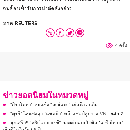
จนต้องเข้ารับการผ่าตัดดังกล่าว.
ภาพ REUTERS
4 ครั้ง
ข่าวยอดนิยมในหมวดหมู่
“อิราโอลา” ชมแข้ง “หงส์แดง” เล่นดีกว่าเดิม
“ตุรกี” ไล่แซงทุบ “แซมบ้า” คว้าแชมป์ลูกยาง VNL สมัย 2
สุดเศร้า!! “ฟรังโก บาเรซี” ยอดตำนานกัปตัน “เอซี มิลาน”
เสียชีวิตในวัย 66 ปี