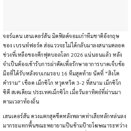
จอร์แดน เฮนเดอร์สัน มิดฟิลด์จอมเก๋าทีมชาติอังกฤษ
ของ เบรนท์ฟอร์ด ส่อแววจะไม่ได้กลับมาลงสนามตลอด
ช่วงที่เหลือของศึกฟุตบอลโลก 2026 แน่นอนแล้ว หลัง
จำเป็นต้องเข้ารับการผ่าตัดเพื่อรักษาอาการบาดเจ็บข้อ
มือที่ได้รับหลังจบเกมรอบ 16 ทีมสุดท้าย นัดที่ “สิงโต
คำราม” เชือด เม็กซิโก หวุดหวิด 3-2 ที่สนาม เม็กซิโก 
ซิตี สเตเดียม ประเทศเม็กซิโก เมื่อวันอาทิตย์ที่ผ่านมา
ตามเวลาท้องถิ่น
เฮนเดอร์สัน ดวงแตกสุดขีดหลังพลาดท่าเสียหลักหล่นลง
มากระแทกพื้นขณะพยายามปีนข้ามป้ายโฆษณาระหว่าง