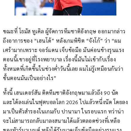
ขณะที่ โธมัส ทูเคิล ผู้จัดการทีมชาติอังกฤษ ออกมากล่าว
ถึงอาการของ “เฮนโด้” หลังเกมพิชิต “จังโก้” ว่า “ผม
เศร้ามากเพราะ จอร์แดน เจ็บข้อมือ มันค่อนข้างรุนแรง 
ตอนนี้เขาอยู่ที่โรงพยาบาล เรื่องนี้มันไม่เข้ากับเรื่อง
ทั้งหมดที่เกิดขึ้นในช่วงค่ำวันนี้เลย ผมไม่รู้เหมือนกันว่า 
ขั้นตอนมันเป็นอย่างไร”
ทั้งนี้ เฮนเดอร์สัน ติดทีมชาติอังกฤษมาแล้วถึง 90 นัด 
และได้ลงเล่นในฟุตบอลโลก 2026 ไปแล้วหนึ่งนัด โดยลง
มาเป็นตัวสำรองในเกมกับ ปานามา ในรอบแรก ทว่าน่า
จะไม่สามารถกลับมาลงสนามได้แล้วตลอดช่วงที่เหลือ
ของทัวร์นาเมนต์ หลังได้รับบาดเจ็บข้อมืออย่างรุนแรง