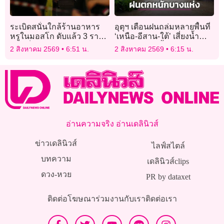
ระเบิดสนั่นใกล้ร้านอาหาร
อุตุฯ เตือนฝนถล่มหลายพื้นที่
หรูในมอสโก ดับแล้ว 3 ราย
‘เหนือ-อีสาน-ใต้’ เสี่ยงน้ำ
บาดเจ็บอีก 21 คน
ท่วมฉับพลัน น้ำป่าไหลหลาก
2 สิงหาคม 2569
6:51 น.
2 สิงหาคม 2569
6:15 น.
อ่านความจริง อ่านเดลินิวส์
ข่าวเดลินิวส์
ไลฟ์สไตล์
บทความ
เดลินิวส์clips
ดวง-หวย
PR by dataxet
ติดต่อโฆษณา
ร่วมงานกับเรา
ติดต่อเรา