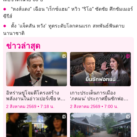
“หงส์แดง” เฉือน “เร็กซ์แฮม” หวิว “ริโอ” ซัดชัย ศึกซัมเมอร์
ซีรีส์
ตั้ง ‘แจ็คสัน หวัง’ ทูตระดับโลกคนแรก สหพันธ์ฟันดาบ
นานาชาติ
ข่าวล่าสุด
อิหร่านขู่โจมตีโครงสร้าง
เกาะประเด็นการเมือง
พลังงานในอ่าวเปอร์เซีย หาก
‘ภคมน’ ประกาศยื่นซักฟอก
สหรัฐเปิดฉากถล่มอีก
รัฐบาล อัด ‘เสี่ยหนู’ สุขนิยม
2 สิงหาคม 2569
7:18 น.
2 สิงหาคม 2569
7:00 น.