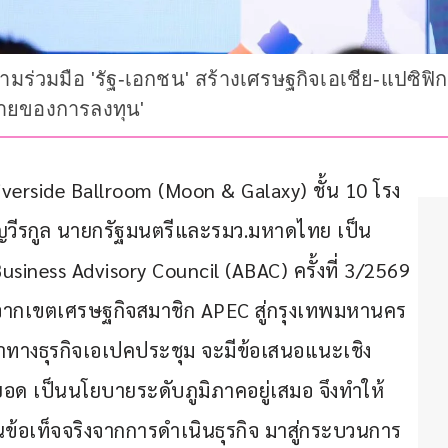
วามร่วมมือ 'รัฐ-เอกชน' สร้างเศรษฐกิจเอเชีย-แปซิฟ
มายของการลงทุน'
d Riverside Ballroom (Moon & Galaxy) ชั้น 10 โรง
าญวีรกูล นายกรัฐมนตรีและรมว.มหาดไทย เป็น
ness Advisory Council (ABAC) ครั้งที่ 3/2569 
ุมจากเขตเศรษฐกิจสมาชิก APEC สู่กรุงเทพมหานคร 
ึกษาทางธุรกิจเอเปคประชุม จะมีข้อเสนอแนะเชิง
อด เป็นนโยบายระดับภูมิภาคอยู่เสมอ จึงทำให้ 
้อเท็จจริงจากการดำเนินธุรกิจ มาสู่กระบวนการ