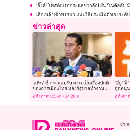
‘อิ๊งค์’ โพสต์เบรกกระแสข่าวลือ! ยัน ‘โนดีลลับ
เลิกเหล้าเข้าพรรษา แนะวิธีประเมินตัวเองระด
ข่าวล่าสุด
‘สุทิน’ ชี้ กระแสปรับ ครม.เป็นเรื่องปกติ
“อียู” จ
ของการเมืองไทย หลังรัฐบาลทำงาน
อุดหนุน
เกือบ 6 เดือน
ได้
2 สิงหาคม 2569
14:20 น.
2 สิงหา
ข่าวเ