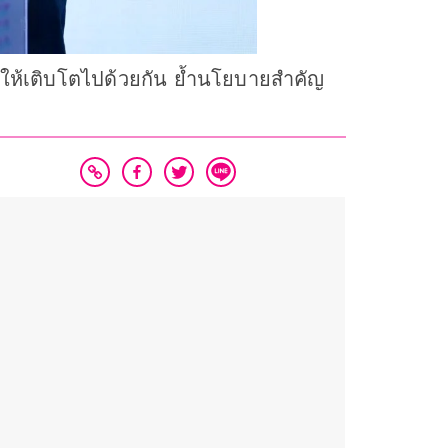
ิกให้เติบโตไปด้วยกัน ย้ำนโยบายสำคัญ