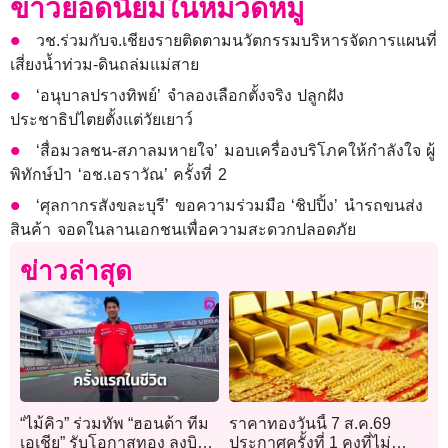
ข่าวยอดนิยมในหมวดหมู่
วช.ร่วมกับจ.เชียงรายติดตามนวัตกรรมบริหารจัดการแผนที่
เสี่ยงน้ำท่วม-ดินถล่มแม่สาย
‘อนุบาลปรางทิพย์’ จำลองเลือกตั้งจริง ปลูกฝัง
ประชาธิปไตยตั้งแต่วัยเยาว์
‘สื่อมวลชน-สภาลมหายใจ’ มอบเครื่องบริโภคให้กำลังใจ ผู้
พิทักษ์ป่า ‘อช.เอราวัณ’ ครั้งที่ 2
‘ศุลกากรสังขละบุรี’ ขอความร่วมมือ ‘ชิปปิ้ง’ นำรถขนส่ง
สินค้า จอดในลานเอกชนเพื่อความสะดวกปลอดภัย
ข่าวล่าสุด
“ไม้คิว” ร่วมทัพ “ฮอนด้า ทีม
ราคาทองวันนี้ 7 ส.ค.69
เอเชีย” รับโอกาสทอง ลงบิด
ประกาศครั้งที่ 1 คงที่ไม่