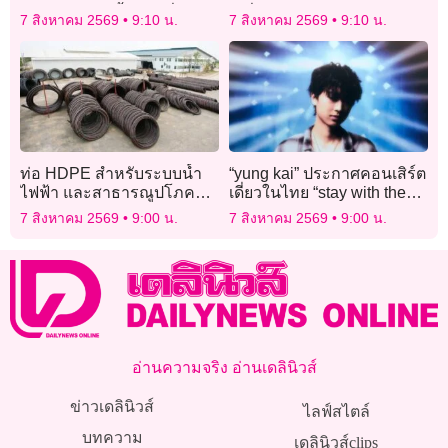
ศึกโมโตทรี ครั้งแรก ที่
เปลี่ยนแปลง
7 สิงหาคม 2569
9:10 น.
7 สิงหาคม 2569
9:10 น.
ซิลเวอร์สโตน
ท่อ HDPE สำหรับระบบน้ำ
“yung kai” ประกาศคอนเสิร์ต
ไฟฟ้า และสาธารณูปโภค
เดี่ยวในไทย “stay with the
ใต้ดิน ตัวเลือกสำคัญของ
ocean, i’ll find you: Asia
7 สิงหาคม 2569
9:00 น.
7 สิงหาคม 2569
9:00 น.
นิคมอุตสาหกรรมและดาต้า
2026” เจอกันแน่
เซ็นเตอร์
อ่านความจริง อ่านเดลินิวส์
ข่าวเดลินิวส์
ไลฟ์สไตล์
บทความ
เดลินิวส์clips