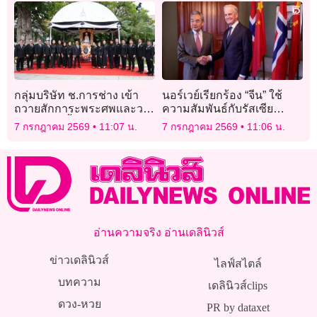
กลุ่มบริษัท ช.การช่าง เข้า
นอร์เวย์เรียกร้อง “จีน” ใช้
ถวายสักการะพระศพและวาง
ความสัมพันธ์กับรัสเซีย
พวงมาลาเบื้องหน้าพระรูป
เจรจายุติสงครามยูเครน
7 กรกฎาคม 2569
11:07 น.
7 กรกฎาคม 2569
11:06 น.
สมเด็จพระเจ้าลูกเธอ เจ้าฟ้า
พัชรกิติยาภาฯ
อ่านความจริง อ่านเดลินิวส์
ข่าวเดลินิวส์
ไลฟ์สไตล์
บทความ
เดลินิวส์clips
ดวง-หวย
PR by dataxet