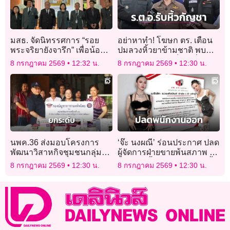
มสธ. จัดนิทรรศการ “รอย
อย่าหาทำ! โฆษก ตร. เตือน
พระจริยายังจารึก” เพื่อน้อม
ปมลวงหิ้วยาข้ามชาติ พบ
สำนึกในพระมหากรุณาธิคุณ
‘ร.ต.อ.หญิง’ ตกเป็นเหยื่อ
8 กรกฎาคม 2569
12:32 น.
8 กรกฎาคม 2569
12:30 น.
และเฉลิมพระเกียรติ แด่ เจ้า
ฟ้าพัชรกิติยาภาฯ
นพค.36 ส่งมอบโครงการ
‘จ๊ะ นงผณี’ ร่อนประกาศ ปลด
พัฒนาวิสาหกิจชุมชนกลุ่ม
ผู้จัดการฝ่ายขายพ้นสภาพ ย้ำ
สตรีทอผ้าบ้านโป่ง มุ่งยก
หลังจากนี้จะไม่รับผิดชอบทั้ง
8 กรกฎาคม 2569
12:30 น.
8 กรกฎาคม 2569
12:30 น.
ระดับคุณภาพชีวิตชาว
สิ้น!
แม่สะเรียง