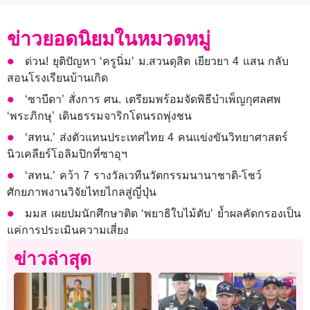
ข่าวยอดนิยมในหมวดหมู่
ด่วน! ยุติปัญหา ‘ครูนิ่ม’ ม.สวนดุสิต เยียวยา 4 แสน กลับ
สอนโรงเรียนบ้านเกิด
‘ซาบีดา’ สั่งการ ศน. เตรียมพร้อมจัดพิธีบำเพ็ญกุศลศพ
‘พระภิกษุ’ เดินธรรมจาริกโดนรถพุ่งชน
‘สทน.’ ส่งตัวแทนประเทศไทย 4 คนแข่งขันวิทยาศาสตร์
นิวเคลียร์โอลิมปิกที่ซาอุฯ
‘สทน.’ คว้า 7 รางวัลเวทีนวัตกรรมนานาชาติ-โชว์
ศักยภาพงานวิจัยไทยไกลสู่ญี่ปุ่น
มมส เผยปมนักศึกษาติด ‘พยาธิใบไม้ตับ’ ย้ำผลคัดกรองเป็น
แค่การประเมินความเสี่ยง
ข่าวล่าสุด