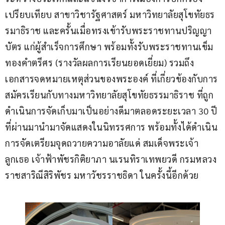
เปรียบเทียบ สาขาวิชารัฐศาสตร์ มหาวิทยาลัยสุโขทัยธร
รมาธิราช และครั้นเมื่อทรงเข้ารับพระราชทานปริญญา
บัตร แก่ผู้สำเร็จการศึกษา พร้อมทั้งรับพระราชทานเข็ม
ทองคำตรีศร (รางวัลผลการเรียนยอดเยี่ยม) รวมถึง
เอกสารจดหมายเหตุส่วนของพระองค์ ที่เกี่ยวข้องกับการ
สมัครเรียนกับทางมหาวิทยาลัยสุโขทัยธรรมาธิราช ที่ถูก
ดำเนินการจัดเก็บมาเป็นอย่างดีมาตลอดระยะเวลา 30 ปี
ที่ผ่านมานำมาจัดแสดงในนิทรรศการ พร้อมทั้งได้ดำเนิน
การจัดเตรียมจุดถวายความอาลัยแด่ สมเด็จพระเจ้า
ลูกเธอ เจ้าฟ้าพัชรกิติยาภา นเรนทิราเทพยวดี กรมหลวง
ราชสาริณีสิริพัชร มหาวัชรราชธิดา ในครั้งนี้อีกด้วย