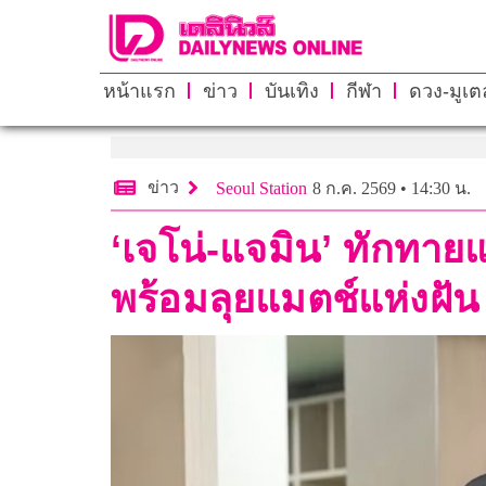
หน้าแรก
ข่าว
บันเทิง
กีฬา
ดวง-มูเตล
ข่าว
Seoul Station
8 ก.ค. 2569 • 14:30 น.
‘เจโน่-แจมิน’ ทักทา
พร้อมลุยแมตช์แห่งฝัน 