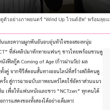
ตัวอย่างภาพยนตร์ “Wind Up ไวนด์อัพ” พร้อมลุยแมต
ฝันและความผูกพันอันอบอุ่นหัวใจของสองหนุ่ม
“NCT” ที่ส่งคลิปมาทักทายแฟนๆ ชาวไทยพร้อมชวนดู
ังฟีลกู๊ด Coming of Age (ก้าวผ่านวัย) ผล
ู่ จากซีรีส์ตอนสั้นทางออนไลน์ที่สร้างสถิติคนดู
นครั้ง สู่การฉายฉบับภาพยนตร์โดยใช้อัตราส่วนแนว
ิม เพื่อให้แฟนหนังและชาว “NCTzen” ทุกคนได้
มือการแสดงของทั้งสองได้อย่างเต็มตา!