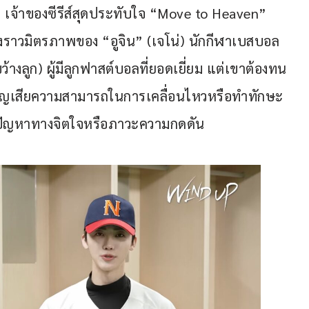
จ้าของซีรีส์สุดประทับใจ “Move to Heaven” 
ื่องราวมิตรภาพของ “อูจิน” (เจโน่) นักกีฬาเบสบอล
้างลูก) ผู้มีลูกฟาสต์บอลที่ยอดเยี่ยม แต่เขาต้องทน
าสูญเสียความสามารถในการเคลื่อนไหวหรือทำทักษะ
ากปัญหาทางจิตใจหรือภาวะความกดดัน