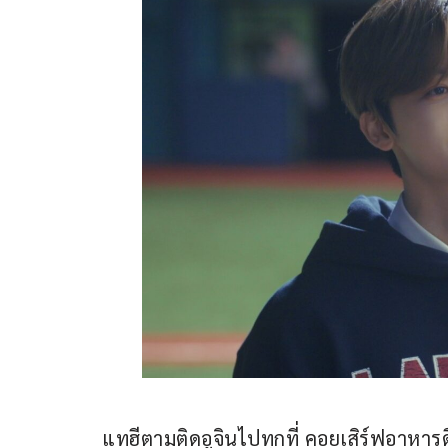
แทฮีตามติดอูจินไปทุกที่ คอยเสิร์ฟอาหารดี