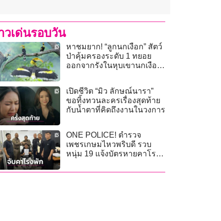
่าวเด่นรอบวัน
หาชมยาก! “ลูกนกเงือก” สัตว์
ป่าคุ้มครองระดับ 1 ทยอย
ออกจากรังในหุบเขานกเงือก
มณฑลยูนนาน (คลิป)
เปิดชีวิต “มิว ลักษณ์นารา”
ขอทิ้งทวนละครเรื่องสุดท้าย
กับน้ำตาที่คิดถึงงานในวงการ
ONE POLICE! ตำรวจ
เพชรเกษมไหวพริบดี รวบ
หนุ่ม 19 แจ้งบัตรหายคาโรง
พัก