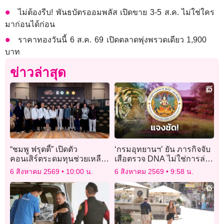
ไม่ต้องรีบ! พันธบัตรออมพลัส เปิดขาย 3-5 ส.ค. ไม่ใช่ใคร
มาก่อนได้ก่อน
ราคาทองวันนี้ 6 ส.ค. 69 เปิดตลาดพุ่งพรวดเดียว 1,900
บาท
ข่าวล่าสุด
“ชมพู ฟรุตตี้” เปิดตัว
‘กรมอุทยานฯ’ ยัน ภารกิจจับ
คอนเสิร์ตระดมทุนช่วยเหลือ
เสือตรวจ DNA ไม่ใช่การล่า
ผู้ป่วยโรคหัวใจ
เสือ เพียงแค่หาสาเหตุของ
6 สิงหาคม 2569
10:00 น.
6 สิงหาคม 2569
9:58 น.
รพ.ธรรมศาสตร์
พฤติกรรมทำร้ายคน
เฉลิมพระเกียรติ