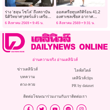
ร่าง ‘ฮลุน โซโล่’ ถึงสถาบัน
ออสเตรียทุบสถิติร้อน 41.2
นิติวิทยาศาสตร์แล้ว เตรียม
องศาเซลเซียส อากาศ
ผ่าชันสูตรซ้ำ รอผลตรวจ-
แปรปรวนทำฝนน้อยผิดปกติ
6 สิงหาคม 2569
9:45 น.
6 สิงหาคม 2569
9:31 น.
ข้อมูลจากจอร์เจีย
อ่านความจริง อ่านเดลินิวส์
ข่าวเดลินิวส์
ไลฟ์สไตล์
บทความ
เดลินิวส์clips
ดวง-หวย
PR by dataxet
ติดต่อโฆษณา
ร่วมงานกับเรา
ติดต่อเรา