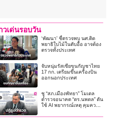
่าวเด่นรอบวัน
‘พัฒนา’ ชี้ตรวจพบ นศ.ติด
พยาธิใบไม้ในตับอื้อ อาจต้อง
ตรวจทั้งประเทศ
จับหนุ่มรัสเซียขนกัญชาไทย
17 กก. เตรียมขึ้นเครื่องบิน
ออกนอกประเทศ
ชู “สภ.เมืองพัทยา” โมเดล
ตำรวจอนาคต “ดร.นพดล” ดัน
ใช้ AI พยากรณ์เหตุ คุมความ
ปลอดภัยเมืองท่องเที่ยว