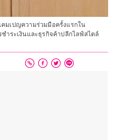
ัวแคมเปญความร่วมมือครั้งแรกใน
รชำระเงินและธุรกิจค้าปลีกไลฟ์สไตล์