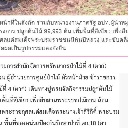
้าที่ในสังกัด ร่วมกับหน่วยงานภาครัฐ อปท.ผู้นำหม
าร ปลูกต้นไม้ 99,993 ต้น เพิ่มพื้นที่สีเขียว เพ
ุศลแด่สมเด็จพระบรมราชชนนีพันปีหลวง และขับคล
ิดผลเป็นรูปธรรมและยั่งยืน
อำนวยการสำนักจัดการทรัพยากรป่าไม้ที่ 4 (ตาก) 
น ผู้อำนวยการศูนย์ป่าไม้ หัวหน้าฝ่าย ข้าราชการ 
้ที่ 4 (ตาก) เดินทางปูพรมจัดกิจกรรมปลูกต้นไม้
พื้นที่สีเขียว เพื่อสืบสานพระราชปณิธาน น้อม
ระราชกุศลแด่สมเด็จพระนางเจ้าสิริกิติ์ พระบรม
้นที่ของหน่วยป้องกันรักษาป่าที่ ตก.18 (ผา