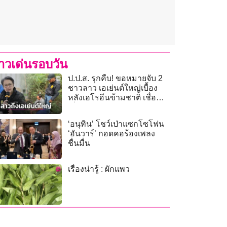
่าวเด่นรอบวัน
ป.ป.ส. รุกคืบ! ขอหมายจับ 2
ชาวลาว เอเย่นต์ใหญ่เบื้อง
หลังเฮโรอีนข้ามชาติ เชื่อ
เชื่อมโยงแอร์สาว
‘อนุทิน’ โชว์เป่าแซกโซโฟน
‘อันวาร์’ กอดคอร้องเพลง
ชื่นมื่น
เรื่องน่ารู้ : ผักแพว