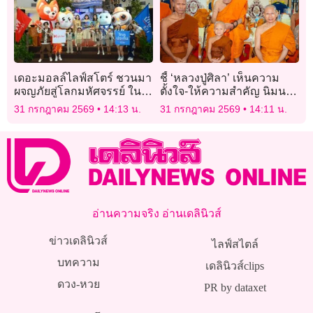
เดอะมอลล์ไลฟ์สโตร์ ชวนมา
ชี้ ‘หลวงปู่ศิลา’ เห็นความ
ผจญภัยสู่โลกมหัศจรรย์ ใน
ตั้งใจ-ให้ความสำคัญ นิมนต์
งาน ” THE MALL
‘สามเณร’ สวดปาติโมกข์ นับ
31 กรกฎาคม 2569
14:13 น.
31 กรกฎาคม 2569
14:11 น.
LIFESTORE FAMTOPIA”
เป็นสิริมงคลยิ่ง
อ่านความจริง อ่านเดลินิวส์
ข่าวเดลินิวส์
ไลฟ์สไตล์
บทความ
เดลินิวส์clips
ดวง-หวย
PR by dataxet