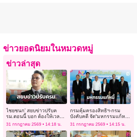
ข่าวยอดนิยมในหมวดหมู่
ข่าวล่าสุด
ไชยชนก’ สยบข่าวปรับค
กรมคุ้มครองสิทธิฯ-กรม
รม.ตอนนี้ บอก ต้องให้เวลา
บังคับคดี จัด“มหกรรมแก้หนี้
พิสูจน์ผลงาน 1 ปี ค่อย
สินครัวเรือนและยุติธรรม
31 กรกฎาคม 2569
14:18 น.
31 กรกฎาคม 2569
14:15 น.
ประเมิน
พลบประชาชน”