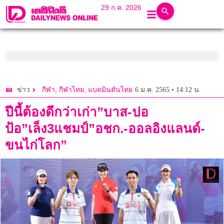
29 ก.ค. 2026
,
,
6 ม.ค. 2565 • 14:12 น.
ข่าว
กีฬา
กีฬาไทย
แบดมินตันไทย
ปีนี้ต้องดีกว่าเก่า”บาส-ปอ
ป้อ”เล็ง3แชมป์”อชก.-ออลอิงแลนด์-
ขนไก่โลก”