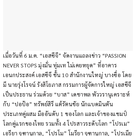
เมื่อวันที่ 6 ม.ค. “เอสซีจี” จัดงานแถลงข่าว “PASSION 
NEVER STOPS มุ่งมั่น ทุ่มเท ไม่เคยหยุด” ที่อาคาร
เอนกประสงค์ เอสซีจี ชั้น 10 สำนักงานใหญ่ บางซื่อ โดย
มี นายรุ่งโรจน์ รังสิโยภาส กรรมการผู้จัดการใหญ่ เอสซีจี 
เป็นประธาน ร่วมด้วย “บาส” เดชาพล พัววรานุเคราะห์ 
กับ “ปอป้อ” ทรัพย์สิรี แต้รัตนชัย นักแบดมินตัน 
ประเภทคู่ผสม มืออันดับ 1 ของโลก และเจ้าของแชมป์
โลกคู่แรกของไทย รวมทั้ง 4 โปรสาวระดับโลก “โปรเม” 
เอรียา จุฑานุกาล, “โปรโม” โมรียา จุฑานุกาล, “โปรเมีย