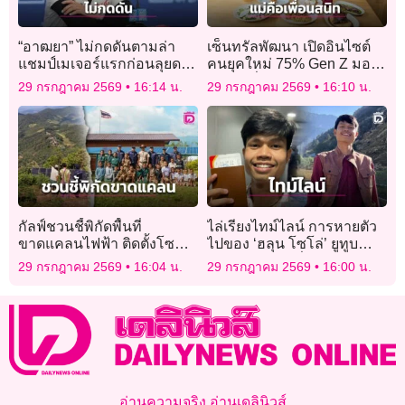
“อาฒยา” ไม่กดดันตามล่า
เซ็นทรัลพัฒนา เปิดอินไซต์
แชมป์เมเจอร์แรกก่อนลุยดวล
คนยุคใหม่ 75% Gen Z มอง
วงสวิงเอไอจี วีเมนส์ โอเพ่น
แม่คือเพื่อนสนิท
29 กรกฎาคม 2569
16:14 น.
29 กรกฎาคม 2569
16:10 น.
กัลฟ์ชวนชี้พิกัดพื้นที่
ไล่เรียงไทม์ไลน์ การหายตัว
ขาดแคลนไฟฟ้า ติดตั้งโซ
ไปของ ‘ฮลุน โซโล่’ ยูทูบ
ลาร์เซลล์ให้ฟรี
เบอร์สายท่องเที่ยว
29 กรกฎาคม 2569
16:04 น.
29 กรกฎาคม 2569
16:00 น.
อ่านความจริง อ่านเดลินิวส์