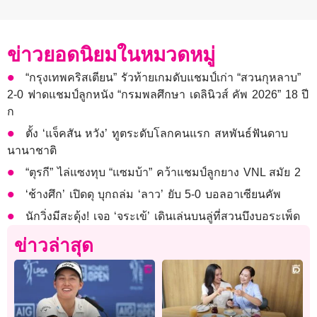
ข่าวยอดนิยมในหมวดหมู่
“กรุงเทพคริสเตียน” รัวท้ายเกมดับแชมป์เก่า “สวนกุหลาบ”
2-0 ฟาดแชมป์ลูกหนัง “กรมพลศึกษา เดลินิวส์ คัพ 2026” 18 ปี
ก
ตั้ง ‘แจ็คสัน หวัง’ ทูตระดับโลกคนแรก สหพันธ์ฟันดาบ
นานาชาติ
“ตุรกี” ไล่แซงทุบ “แซมบ้า” คว้าแชมป์ลูกยาง VNL สมัย 2
‘ช้างศึก’ เปิดดุ บุกถล่ม ‘ลาว’ ยับ 5-0 บอลอาเซียนคัพ
นักวิ่งมีสะดุ้ง! เจอ ‘จระเข้’ เดินเล่นบนลู่ที่สวนบึงบอระเพ็ด
ข่าวล่าสุด