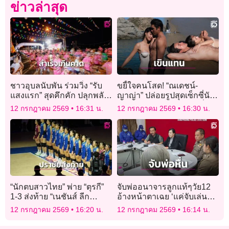
ข่าวล่าสุด
ชาวอุบลนับพัน ร่วมวิ่ง “รับ
ขยี้ใจคนโสด! “ณเดชน์-
แสงแรก” สุดคึกคัก ปลุกพลัง
ญาญ่า” ปล่อยรูปสุดเซ็กซี่นับ
เมืองสุขภาวะ “อุบล อยู่ดี”
ถอยหลังเข้าพิธีแต่งงานที่
12 กรกฎาคม 2569
16:31 น.
12 กรกฎาคม 2569
16:30 น.
สำเร็จเกินคาด!
กทม.
“นักตบสาวไทย” พ่าย “ตุรกี”
จับพ่ออนาจารลูกแท้ๆวัย12
1-3 ส่งท้าย “เนชันส์ ลีก
อ้างหน้าตาเฉย ‘แค่จับเล่นๆ’
2026” พร้อมลุยต่อ “ศึก SEA
สวนผลแพทย์รอยฉีกขาดชัด
12 กรกฎาคม 2569
16:20 น.
12 กรกฎาคม 2569
16:14 น.
V CUP 2026”