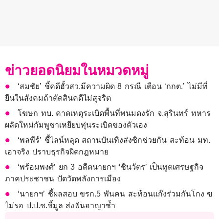
ข่าวยอดนิยมในหมวดหมู่
‘สมชัย’ ชี้คดีฮั้วสว.มีความผิด 8 กรณี เตือน ‘กกต.’ ไม่มีที่
ยืนในสังคมถ้าตัดสินคดีไม่สุจริต
โฆษก ทบ. คาดเหตุระเบิดพื้นที่พนมดงรัก จ.สุรินทร์ ทหาร
ผลัดใหม่กัมพูชาเหยียบทุ่นระเบิดของตัวเอง
‘พลพีร์’ ชี้ไลน์หลุด สถานบันเทิงส่งซิกช่วยกัน สะท้อน มท.
เอาจริง ปราบธุรกิจผิดกฎหมาย
‘พร้อมพงศ์’ ยก 3 อดีตนายกฯ ‘ชินวัตร’ เป็นทูตเศรษฐกิจ
ภาคประชาชน ปัดวัดพลังการเมือง
‘นายกฯ’ ชี้ผลสอบ ขรก.5 พันคน สะท้อนแก๊งร่วมกันโกง ฃ
ไม่รอ ป.ป.ช.ชี้มูล ส่งฟันอาญาซ้ำ