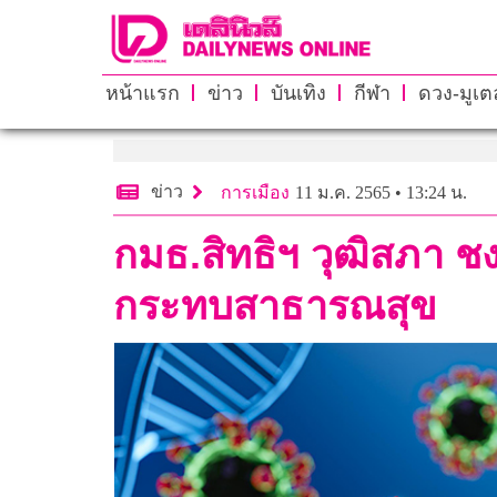
หน้าแรก
ข่าว
บันเทิง
กีฬา
ดวง-มูเตล
ข่าว
การเมือง
11 ม.ค. 2565 • 13:24 น.
กมธ.สิทธิฯ วุฒิสภา ช
กระทบสาธารณสุข