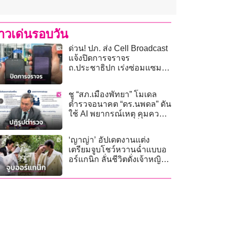
่าวเด่นรอบวัน
ด่วน! ปภ. ส่ง Cell Broadcast
แจ้งปิดการจราจร
ถ.ประชาธิปก เร่งซ่อมแซม
อุโมงค์รถไฟฟ้าสายสีม่วงใต้
ชู “สภ.เมืองพัทยา” โมเดล
ตำรวจอนาคต “ดร.นพดล” ดัน
ใช้ AI พยากรณ์เหตุ คุมความ
ปลอดภัยเมืองท่องเที่ยว
‘ญาญ่า’ อัปเดตงานแต่ง
เตรียมจูบโชว์หวานฉ่ำแบบอ
อร์แกนิก ลั่นชีวิตดั่งเจ้าหญิง
เพราะสามีคือ ‘ณเดชน์’