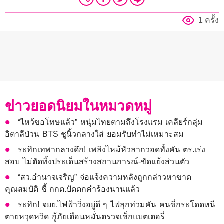
1 ครั้ง
ข่าวยอดนิยมในหมวดหมู่
“ไหว้ขอโทษแล้ว” หนุ่มไทยตามถึงโรงแรม เคลียร์กลุ่ม
อิตาลีป่วน BTS ชูนิ้วกลางใส่ ยอมรับทำไม่เหมาะสม
ระทึกเทพากลางดึก! เพลิงไหม้หัวลากวอดทั้งคัน ตร.เร่ง
สอบ ไม่ตัดทิ้งประเด็นสร้างสถานการณ์-ขัดแย้งส่วนตัว
“สว.อำนาจเจริญ” จ่อแจ้งความหลังถูกกล่าวหาขาด
คุณสมบัติ ชี้ กกต.ปัดตกคำร้องนานแล้ว
ระทึก! จยย.ไฟฟ้าวิ่งอยู่ดี ๆ ไฟลุกท่วมคัน คนขี่กระโดดหนี
ตายหวุดหวิด กู้ภัยเตือนหมั่นตรวจเช็กแบตเตอรี่