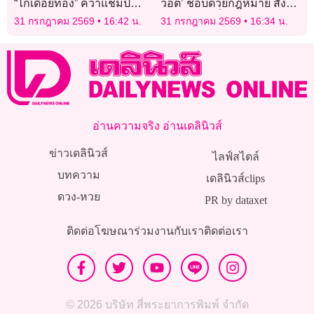
“ไก่เดือยทอง” คว้าแชมป์
วอต’ ชอบด้วยกฎหมาย สั่ง
พรีเมียร์ ลีก มากกว่าตัวเอง
เพิกถอนคำสั่งโยนภาระค่า
31 กรกฎาคม 2569
16:42 น.
31 กรกฎาคม 2569
16:34 น.
ได้ “ออสการ์” แต่คงต้องพึ่ง
นำทำลายให้เอกชน
“ปาฏิหาริย์”
อ่านความจริง อ่านเดลินิวส์
ข่าวเดลินิวส์
ไลฟ์สไตล์
บทความ
เดลินิวส์clips
ดวง-หวย
PR by dataxet
ติดต่อโฆษณา
ร่วมงานกับเรา
ติดต่อเรา
© 2026 บริษัท สี่พระยาการพิมพ์ จำกัด