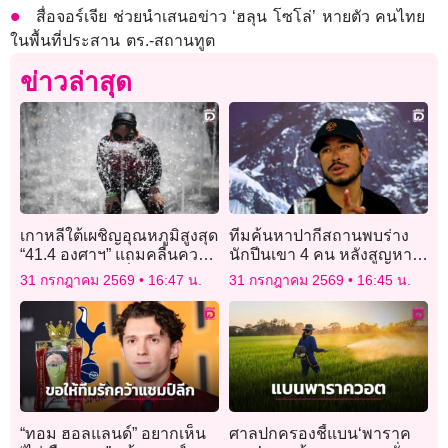
สื่อจอร์เจีย ช่วยนำเสนอข่าว ‘ฮลุน โซโล่’ หายตัว คนไทย
ในพื้นที่ประสาน ตร.-สถานทูต
ข่าวล่าสุด
เกาหลีใต้เผชิญอุณหภูมิสูงสุด
ทีมค้นหาปากีสถานพบร่าง
“41.4 องศาฯ” แถมคลื่นความ
นักปีนเขา 4 คน หลังสูญหาย
ร้อนรุนแรงต่อเนื่อง
จากหิมะถล่มนับสิบ
31 กรกฎาคม 2569
16:47 น.
31 กรกฎาคม 2569
16:45 น.
“ทอม ฮอลแลนด์” อยากเห็น
ศาลปกครองชี้แบน‘พาราค