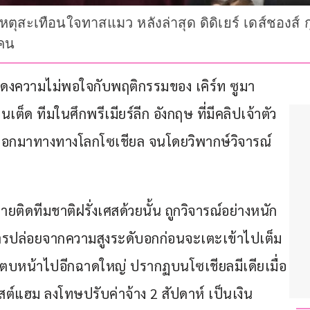
เหตุสะเทือนใจทาสแมว หลังล่าสุด ดิดิเยร์ เดส์ชองส์
ยคน
ส แสดงความไม่พอใจกับพฤติกรรมของ เคิร์ท ซูมา 
็ด ทีมในศึกพรีเมียร์ลีก อังกฤษ ที่มีคลิปเจ้าตัว
พร่ออกมาทางทางโลกโซเชียล จนโดยวิพากษ์วิจารณ์
่ายติดทีมชาติฝรั่งเศสด้วยนั้น ถูกวิจารณ์อย่างหนัก
ารปล่อยจากความสูงระดับอกก่อนจะเตะเข้าไปเต็ม
ละตบหน้าไปอีกฉาดใหญ่ ปรากฏบนโซเชียลมีเดียเมื่อ
วสต์แฮม ลงโทษปรับค่าจ้าง 2 สัปดาห์ เป็นเงิน 