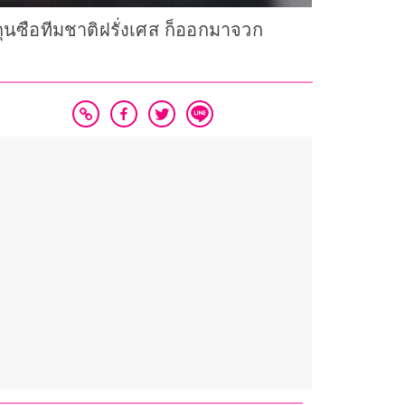
 กุนซือทีมชาติฝรั่งเศส ก็ออกมาจวก