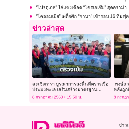
“โปรตุเกส” ไล่แซงเชือด “โครเอเชีย” สุดดราม่า
“โคลอมเบีย” เผด็จศึก “กานา” เข้ารอบ 16 ทีมฟ
ข่าวล่าสุด
ฉะเชิงเทรา บูรณาการลงพื้นที่ตรวจเรือ
‘พงษ์ส
ประมงทะเล เสริมสร้างมาตรฐาน
หลังถูก
แรงงานและป้องกันการทำประมงผิด
8 กรกฎาคม 2569
15:50 น.
8 กรกฎ
กฎหมาย
ข่าวเ