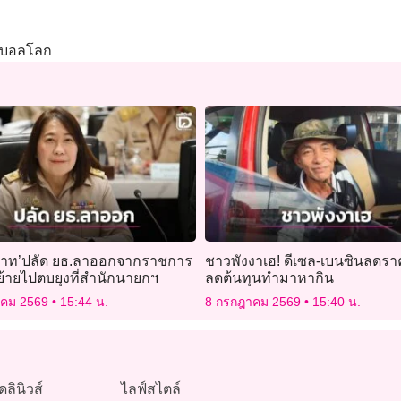
ุตบอลโลก
วาท’ปลัด ยธ.ลาออกจากราชการ
ชาวพังงาเฮ! ดีเซล-เบนซินลดรา
ย้ายไปตบยุงที่สำนักนายกฯ
ลดต้นทุนทำมาหากิน
าคม 2569
15:44 น.
8 กรกฎาคม 2569
15:40 น.
ดลินิวส์
ไลฟ์สไตล์