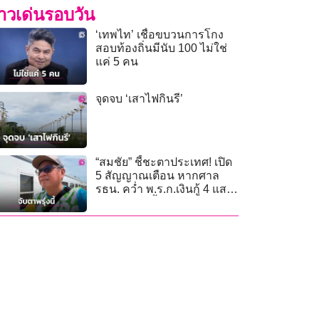
่าวเด่นรอบวัน
‘เทพไท’ เชื่อขบวนการโกง
สอบท้องถิ่นมีนับ 100 ไม่ใช่
แค่ 5 คน
จุดจบ ‘เสาไฟกินรี’
“สมชัย” ชี้ชะตาประเทศ! เปิด
5 สัญญาณเตือน หากศาล
รธน. คว่ำ พ.ร.ก.เงินกู้ 4 แสน
ล้าน 9 ก.ค.นี้