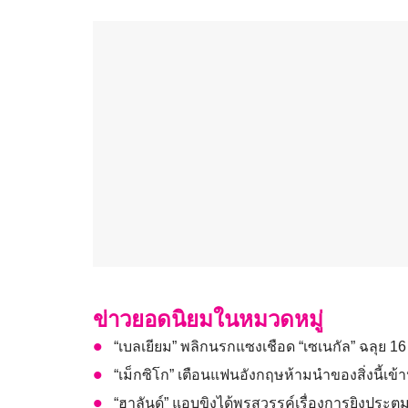
ข่าวยอดนิยมในหมวดหมู่
“เบลเยียม” พลิกนรกแซงเชือด “เซเนกัล” ฉลุย 1
“เม็กซิโก” เตือนแฟนอังกฤษห้ามนำของสิ่งนี้เข
“ฮาลันด์” แอบขิงได้พรสวรรค์เรื่องการยิงประต