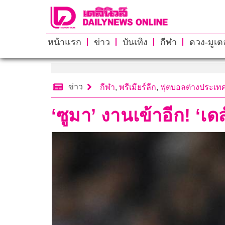
หน้าแรก
ข่าว
บันเทิง
กีฬา
ดวง-มูเตล
ข่าว
กีฬา
,
พรีเมียร์ลีก
,
ฟุตบอลต่างประเท
‘ซูมา’ งานเข้าอีก! ‘เ