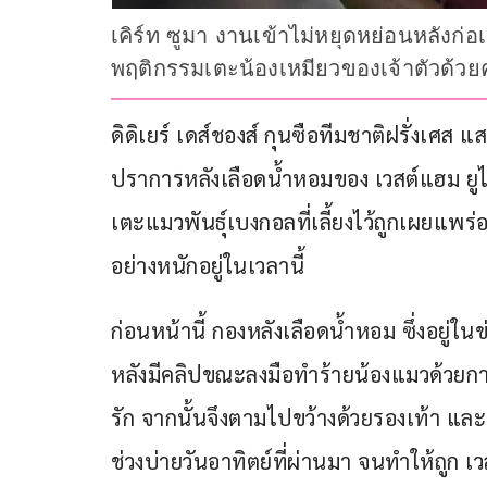
เคิร์ท ซูมา งานเข้าไม่หยุดหย่อนหลังก่อ
พฤติกรรมเตะน้องเหมียวของเจ้าตัวด้ว
ดิดิเยร์ เดส์ชองส์ กุนซือทีมชาติฝรั่งเศ
ปราการหลังเลือดน้ำหอมของ เวสต์แฮม ยูไนเต
เตะแมวพันธุ์เบงกอลที่เลี้ยงไว้ถูกเผยแ
อย่างหนักอยู่ในเวลานี้
ก่อนหน้านี้ กองหลังเลือดน้ำหอม ซึ่งอยู่ในข
หลังมีคลิปขณะลงมือทำร้ายน้องแมวด้วยก
รัก จากนั้นจึงตามไปขว้างด้วยรองเท้า แ
ช่วงบ่ายวันอาทิตย์ที่ผ่านมา จนทำให้ถูก เ