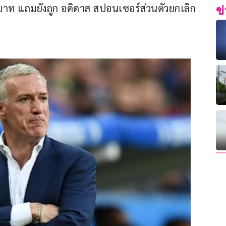
าท แถมยังถูก อดิดาส สปอนเซอร์ส่วนตัวยกเลิก
ข