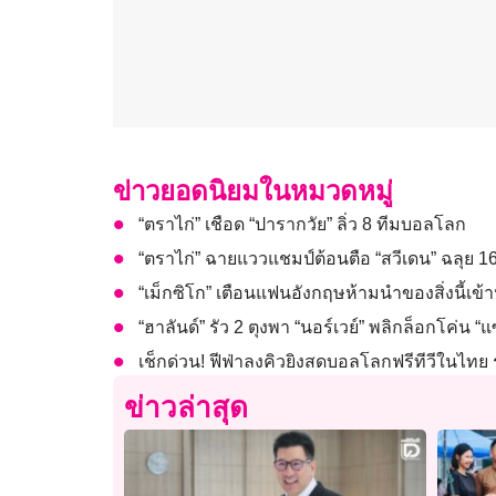
ข่าวยอดนิยมในหมวดหมู่
“ตราไก่” เชือด “ปารากวัย” ลิ่ว 8 ทีมบอลโลก
“ตราไก่” ฉายแววแชมป์ต้อนตือ “สวีเดน” ฉลุย 
“เม็กซิโก” เตือนแฟนอังกฤษห้ามนำของสิ่งนี้เข
“ฮาลันด์” รัว 2 ตุงพา “นอร์เวย์” พลิกล็อกโค่น “
เช็กด่วน! ฟีฟ่าลงคิวยิงสดบอลโลกฟรีทีวีในไทย ร
ข่าวล่าสุด