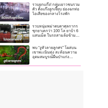
รวบยกแก๊ง! กลุ่มเยาวชนรวม
ตัว ตั้งแก๊งลูกเจี๊ยบ ย่องฉกท่อ
ไอเสียของกลางโรงพัก
รวบหนุ่มพม่าตบตาศุลกากร
ซุกยาเคกว่า 100 โล ยาบ้า 6
แสนเม็ด ในรถสามล้อข้าม
แดน
พบ “งูหัวลายลูกศร” โผล่บน
เขาพะเนินทุ่ง สะท้อนความ
อุดมสมบูรณ์ผืนป่าแก่ง
กระจาน