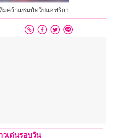
วยทีมคว้าแชมป์ทวีปแอฟริกา
่าวเด่นรอบวัน