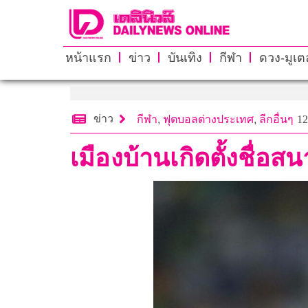
หน้าแรก
ข่าว
บันเทิง
กีฬา
ดวง-มูเตล
ข่าว
กีฬา
,
ฟุตบอลต่างประเทศ
,
ลีกอื่นๆ
12
เมืองบ้านเกิดตั้งชื่