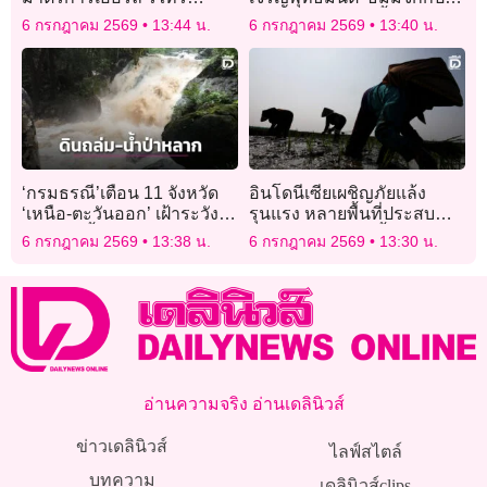
ขรก.ปีงบประมาณ 2570
ตนสูตร’ ฉลองได้ขึ้นทะเบียน
6 กรกฎาคม 2569
13:44 น.
6 กรกฎาคม 2569
13:40 น.
‘มรดกโลก’
‘กรมธรณี’เตือน 11 จังหวัด
อินโดนีเซียเผชิญภัยแล้ง
‘เหนือ-ตะวันออก’ เฝ้าระวัง
รุนแรง หลายพื้นที่ประสบ
ดินถล่ม-น้ำป่าหลาก 6-7 ก.ค.
ปัญหาขาดแคลนน้ำ
6 กรกฎาคม 2569
13:38 น.
6 กรกฎาคม 2569
13:30 น.
นี้
อ่านความจริง อ่านเดลินิวส์
ข่าวเดลินิวส์
ไลฟ์สไตล์
บทความ
เดลินิวส์clips