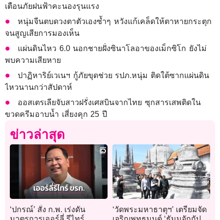
เตือนภัยฝนฟ้าคะนองรุนแรง
หนุ่มจีนตบดวงตาตัวเองซ้ำๆ หวังแก้เคล็ดให้ตาหายกระตุก
จนสูญเสียการมองเห็น
แผ่นดินไหว 6.0 นอกชายฝั่งซินาโลอาของเม็กซิโก ยังไม่
พบความเสียหาย
ปาฏิหาริย์เวเนฯ กู้ภัยขุดช่วย รปภ.หนุ่ม ติดใต้ซากแผ่นดิน
ไหวนานกว่าสัปดาห์
ออสเตรเลียจับสาวฝรั่งเศสบินจากไทย ซุกสารเสพติดใน
ขวดครีมอาบน้ำ เสี่ยงคุก 25 ปี
ข่าวล่าสุด
‘ปกรณ์’ สั่ง ก.พ. เร่งดัน
‘วัดพระมหาธาตุฯ’ เตรียมจัด
มาตรการเออร์ลี่ รีไทร์
เจริญพุทธมนต์ ‘ธัมมจักกัปวัต