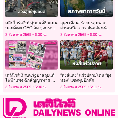
คลิปไวรัลจีน! หุ่นยนต์ฮิวแมน
อุตุฯ เตือน! ร่องมรสุมพาด
นอยด์เตะ CEO ล้ม จุดกระแส
ผ่านเหนือ-ลาว ฝนถล่มหนัก
การพัฒนาหุ่นยนต์ยุคใหม่
หลายพื้นที่ทั่วไทย
3 สิงหาคม 2569
6:30 น.
3 สิงหาคม 2569
6:00 น.
(คลิป)
เดลินิวส์ 3 ส.ค.รัฐบาลลุยแก้
“หงส์แดง” แผ่วปลายโดน “ยูง
ไฟฟ้าแพง ฉีกสัญญาทาส คุย
ทอง” แซงทุบปีกหัก
ปรับใหม่ในทุก10ปี
3 สิงหาคม 2569
5:30 น.
3 สิงหาคม 2569
5:11 น.