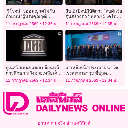
‘วิโรจน์’ ขออนุญาตไม่รับ
สืบ 2 เปิดปฎิบัติการ “ดับฝันวัย
ตำแหน่งผู้ทรงคุณวุฒิ
รุ่นสร้างตัว “ ทลาย 5 เครือ
กทม.ขอบคุณ ‘ชัชชาติ’ ที่ให้
ข่ายเว็บพนัน ค้น 12 จุด
11 กรกฎาคม 2569
12:36 น.
11 กรกฎาคม 2569
12:35 น.
เกียรติ
ยูเนสโกเสนอแลกเปลี่ยนหนี้
เกาหลีเหนือประณามนาโต
การศึกษา หวังช่วยเหลือเด็ก
เร่งสะสมอาวุธ ชี้ปลด
ในประเทศยากจน
นิวเคลียร์ต้องเริ่มที่ “พันธมิตร
11 กรกฎาคม 2569
12:34 น.
11 กรกฎาคม 2569
12:34 น.
สหรัฐ”
อ่านความจริง อ่านเดลินิวส์