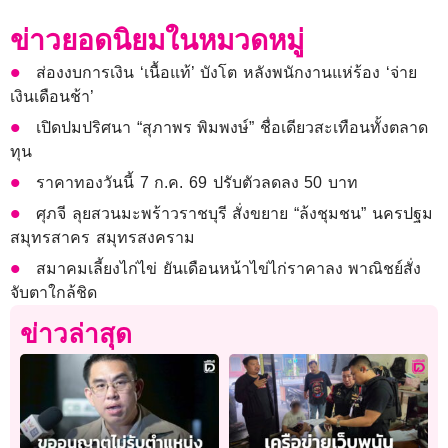
ข่าวยอดนิยมในหมวดหมู่
ส่องงบการเงิน ‘เนื้อแท้’ บังโต หลังพนักงานแห่ร้อง ‘จ่าย
เงินเดือนช้า’
เปิดปมปริศนา “สุภาพร พิมพงษ์” ชื่อเดียวสะเทือนทั้งตลาด
ทุน
ราคาทองวันนี้ 7 ก.ค. 69 ปรับตัวลดลง 50 บาท
ศุภจี ลุยสวนมะพร้าวราชบุรี สั่งขยาย “ล้งชุมชน” นครปฐม
สมุทรสาคร สมุทรสงคราม
สมาคมเลี้ยงไก่ไข่ ยันเดือนหน้าไข่ไก่ราคาลง พาณิชย์สั่ง
จับตาใกล้ชิด
ข่าวล่าสุด