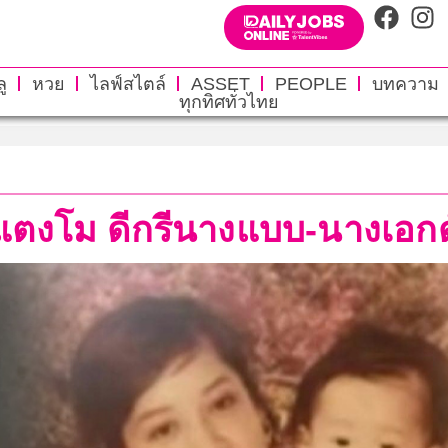
ู
หวย
ไลฟ์สไตล์
ASSET
PEOPLE
บทความ
ทุกทิศทั่วไทย
่แตงโม ดีกรีนางแบบ-นางเอกด