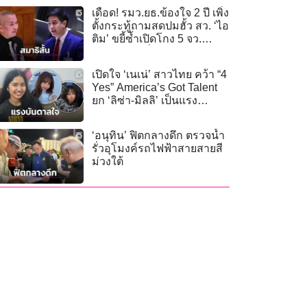
เดือด! รมว.ยธ.ข้องใจ 2 ปี เพิ่ง
ตั้งกระทู้ถามสดปมฮั้ว สว. ‘ไอ
ติม’ ขยี้ซ้ำเปิดโกง 5 จว.
‘รมต.-สส.’เอี่ยว
เปิดใจ ‘เนเน่’ สาวไทย คว้า “4
Yes” America’s Got Talent
ยก ‘ลิซ่า-มิลลิ’ เป็นแรง
บันดาลใจ
‘อนุทิน’ ฟิตกลางดึก ตรวจน้ำ
รั่วอุโมงค์รถไฟฟ้าสายสายสี
ม่วงใต้