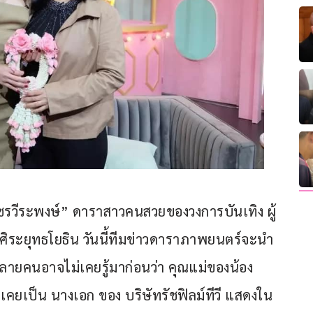
ชรวีระพงษ์” ดาราสาวคนสวยของวงการบันเทิง ผู้
า ศิระยุทธโยธิน วันนี้ทีมข่าวดาราภาพยนตร์จะนำ
งหลายคนอาจไม่เคยรู้มาก่อนว่า คุณแม่ของน้อง
คยเป็น นางเอก ของ บริษัทรัชฟิลม์ทีวี แสดงใน