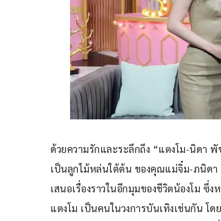
ด้วยความรักและระลึกถึง “แตงโม-นิดา พั
เป็นลูกไม้หล่นใต้ต้น ของคุณแม่จิ๋ม-ภนิด
เสนอเรื่องราวในอีกมุมของชีวิตน้องโม ซึ่
แตงโม เป็นคนในวงการบันเทิงเช่นกัน โดยเ