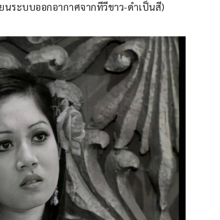
ี่ยนระบบออกอากาศจากทีวีขาว-ดำเป็นสี)