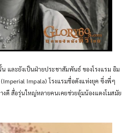
้น และยังเป็นฝ่ายประชาสัมพันธ์ ของโรงแรม อิม
mperial Impala) โรงแรมชื่อดังแห่งยุค ซึ่งพี่ๆ 
ย่างดี สื่อรุ่นใหญ่หลายคนเคยช่วยอุ้มน้องแตงโมสมัย