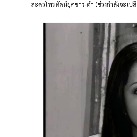
ละครโทรทัศน์ยุคขาว-ดำ (ช่วงกำลังจะเปล