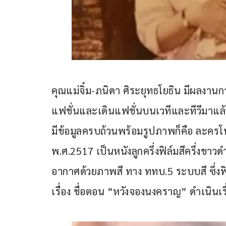
คุณแม่จิ๋ม-ภนิดา ศิระยุทธโยธิน มีผลง
แฟชั่นและเดินแฟชั่นบนเวทีและทีวีมาแล้
มีข้อมูลครบถ้วนพร้อมรูปภาพก็คือ ละครโท
พ.ศ.2517 เป็นหนังลูกครึ่งฟิล์มสีครึ่งขา
อากาศด้วยภาพสี ทาง ททบ.5 ระบบสี ซึ่งฟิล
เรื่อง ชื่อตอน “หวังจองนงคราญ” ดำเนินเรื่