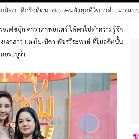
ิ๋ม ภนิดา” ดีกรีอดีตนางเอกคนดังยุคทีวีขาวดำ นาง
 แฟนเพจเฟซบุ๊ก ดาราภาพยนตร์ ได้พาไปทำความรู้จัก
างเอกสาว แตงโม-นิดา พัชรวีระพงษ์ ที่ในอดีตนั้น 
ดยระบุว่า
ข