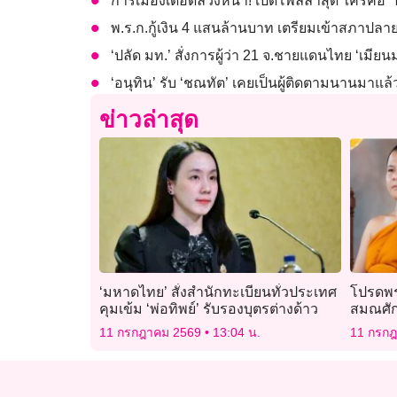
การเมืองเดือดล่วงหน้า! เปิดโพลล่าสุด ใครคือ
พ.ร.ก.กู้เงิน 4 แสนล้านบาท เตรียมเข้าสภาปลาย 
‘ปลัด มท.’ สั่งการผู้ว่า 21 จ.ชายแดนไทย ‘เมี
‘อนุทิน’ รับ ‘ชณทัต’ เคยเป็นผู้ติดตามนานมาแล้
ข่าวล่าสุด
‘มหาดไทย’ สั่งสำนักทะเบียนทั่วประเทศ
โปรดพร
คุมเข้ม ‘พ่อทิพย์’ รับรองบุตรต่างด้าว
สมณศักด
ราชาคณ
11 กรกฎาคม 2569
13:04 น.
11 กรก