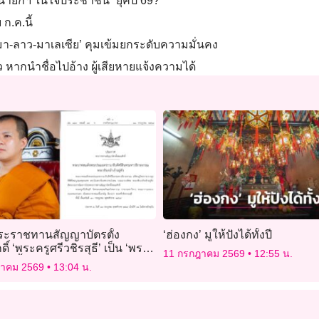
 “นายกฯ ในใจประชาชน” ยุคปี 69?
ก.ค.นี้
ยนมา-ลาว-มาเลเซีย’ คุมเข้มยกระดับความมั่นคง
ว หากนำชื่อไปอ้าง ผู้เสียหายแจ้งความได้
ะราชทานสัญญาบัตรตั้ง
‘ฮ่องกง’ มูให้ปังได้ทั้งปี
ิ์ ‘พระครูศรีวชิรสุธี’ เป็น ‘พระ
11 กรกฎาคม 2569
12:55 น.
ะชั้นสามัญ’
ฎาคม 2569
13:04 น.