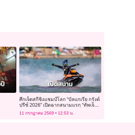
ศึกเจ็ตสกีชิงแชมป์โลก “บัลแกเรีย กรังด์
ปรีซ์ 2026” เปิดฉากสนามแรก “ทัพเจ็ต
สกีไทย” ฟอร์มดุ ประเดิมชัยสนั่นหาดซา
11 กรกฎาคม 2569
12:53 น.
ราโฟโว