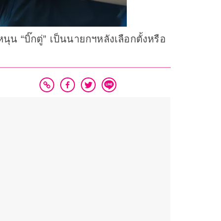
ุน “บิ๊กตู่” เป็นนายกฯหลังเลือกตั้งหรือ