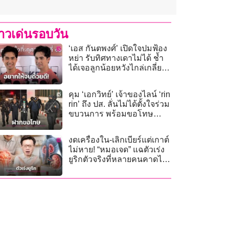
่าวเด่นรอบวัน
‘เอส กันตพงศ์’ เปิดใจปมฟ้อง
หย่า รับทิศทางเดาไม่ได้ ช้ำ
ได้เจอลูกน้อยหวังไกล่เกลี่ยจบ
ด้วยดี!
คุม ‘เอกวิทย์’ เจ้าของไลน์ ‘rin
rin’ ถึง ปส. ลั่นไม่ได้ตั้งใจร่วม
ขบวนการ พร้อมขอโทษ
‘แอร์มีนา’
งดเครื่องใน-เลิกเบียร์แต่เกาต์
ไม่หาย! “หมอเจด” แฉตัวเร่ง
ยูริกตัวจริงที่หลายคนคาดไม่
ถึง!