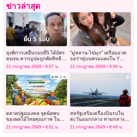
ข่าวล่าสุด
ลุงพิการเฮยื่นรอบที่5 ได้บัตร
“มู่หลาน-ไข่มุก” เตรียมอวด
คนจน ควรญปมถูกตัดสิทธิมี
ออร่าคู่บนพรมแดงใน Y
ที่ดินไม่ถึง 2 งาน
Content Awards 2025
21 กรกฎาคม 2569
9:07 น.
21 กรกฎาคม 2569
9:00 น.
ตลาดปฐมมงคล จุดนัดพบ
สหรัฐเสริมเครื่องบินรบใน
ของผลไม้ไทยคุณภาพ ใน
ตะวันออกกลาง ท่ามกลางศึก
กิจกรรม “Thailand : The
อิหร่านตึงเครียด
21 กรกฎาคม 2569
8:51 น.
21 กรกฎาคม 2569
8:49 น.
Land of Tropical Fruits
2026”