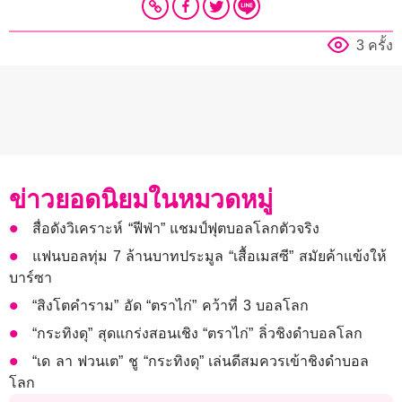
3 ครั้ง
ข่าวยอดนิยมในหมวดหมู่
สื่อดังวิเคราะห์ “ฟีฟ่า” แชมป์ฟุตบอลโลกตัวจริง
แฟนบอลทุ่ม 7 ล้านบาทประมูล “เสื้อเมสซี” สมัยค้าแข้งให้
บาร์ซา
“สิงโตคำราม” อัด “ตราไก่” คว้าที่ 3 บอลโลก
“กระทิงดุ” สุดแกร่งสอนเชิง “ตราไก่” ลิ่วชิงดำบอลโลก
“เด ลา ฟวนเต” ชู “กระทิงดุ” เล่นดีสมควรเข้าชิงดำบอล
โลก