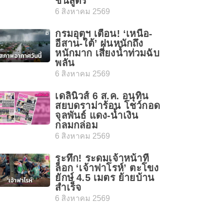
ชันสูตร
6 สิงหาคม 2569
กรมอุตุฯ เตือน! ‘เหนือ-
อีสาน-ใต้’ ฝนหนักถึง
หนักมาก เสี่ยงน้ำท่วมฉับ
พลัน
6 สิงหาคม 2569
เดลินิวส์ 6 ส.ค. อนุทิน
สยบดราม่าร้อน โชว์กอด
จุลพันธ์ แดง-น้ำเงิน
กลมกล่อม
6 สิงหาคม 2569
ระทึก! ระดมเจ้าหน้าที่
ล็อก ‘เจ้าฟาโรห์’ ตะโขง
ยักษ์ 4.5 เมตร ย้ายบ้าน
สำเร็จ
6 สิงหาคม 2569