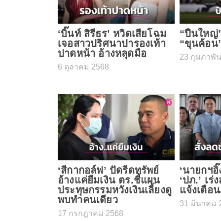
‘บิ๊นท์ สิรีธร’ หวิดเสียโฉม
“ปืนใหญ่
เจอสาวปริศนาปารองเท้า
“ขุนค้อน
ปาดหน้า อ้างหลุดมือ
23 กุมภาพัน
6 ตุลาคม 2568
‘สีกากอล์ฟ’ ปัดรีดทรัพย์
‘นายกฯอิ๊ง
อ้างแค่ยืมเงิน ตร.ชี้แผน
‘ปภ.’​ เร
ประทุษกรรมหวังเงินเลี้ยงดู
แจ้งเตือน
พบทำคนเดียว
31 มีนาคม 
17 กรกฎาคม 2568