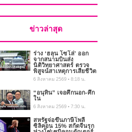
ข่าวล่าสุด
ร่าง ‘ฮลุน โซโล่’ ออก
จากสนามบินส่ง
นิติวิทยาศาสตร์ ตรวจ
พิสูจน์สาเหตุการเสียชีวิต
6 สิงหาคม 2569
8:18 น.
“อนุทิน” เจอศึกนอก-ศึก
ใน
6 สิงหาคม 2569
7:30 น.
สหรัฐจ่อขึ้นภาษีโพลี
ซิลิคอน 15% สกัดจีนรุก
ห่วงโซ่เซมิคอนดักเตอร์