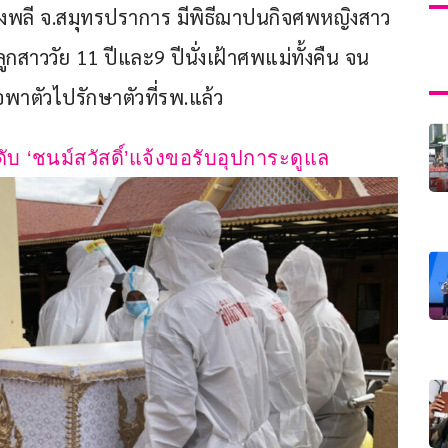
.บางพลี จ.สมุทรปราการ มีพิธีฌาปนกิจศพหญิงสาว
ลูกสาววัย 11 ปีและ9 ปีนั่งเฝ้าศพแม่ทั้งคืน จน
อพาตัวไปรักษาตัวที่รพ.แล้ว 
ับ ‘ชนม์สวัสดิ์’แจ้งขอรับอุปการะดูแล