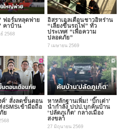
” ฟอร์มหลุดพ่าย
อิสราเอลเตือนชาวอิหร่าน
” คาบ้าน
“เลี่ยงขึ้นรถไฟ” ทั่ว
ประเทศ “เพื่อความ
ธ์ 2568
ปลอดภัย”
7 เมษายน 2569
ค์’ สั่งลดขั้นตอน​
หาหลักฐานเพิ่ม! ‘บิ๊กเต่า’
่งส่งSMSเข้ามือถือ
นำกำลัง ปปป.บุกค้นบ้าน
ภัย
‘ปลัดภูเก็ต’ กลางเมือง
สงขลา
2568
27 มิถุนายน 2569