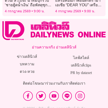
ด่วน! สว.แจ๊ะ นำทีมบุกรวบ
แห่รอคอยภาพยนตร์ดราม่า
‘ชายฮู้ดน้ำเงิน’ ถือพัสดุซุก
เอเชีย “DEAR YOU” เตรียม
เฮโรอีนส่ง ‘แอร์มีนา’ ได้แล้ว
ฉายในไทย แฟนๆรอปาด
4 กรกฎาคม 2569
9:00 น.
4 กรกฎาคม 2569
9:00 น.
ที่พิษณุโลก
น้ำตา
อ่านความจริง อ่านเดลินิวส์
ข่าวเดลินิวส์
ไลฟ์สไตล์
บทความ
เดลินิวส์clips
ดวง-หวย
PR by dataxet
ติดต่อโฆษณา
ร่วมงานกับเรา
ติดต่อเรา