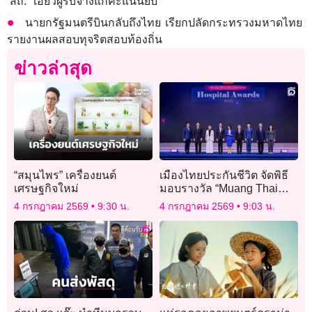
‘สถ.’ เอี่ยวผู้รับจ้างแก้คะแนนยับ
นายกรัฐมนตรีบินกลับถึงไทย เรียกปลัดกระทรวงมหาดไทย
รายงานผลสอบทุจริตสอบท้องถิ่น
ข่าวล่าสุด
“สมุนไพร” เครื่องยนต์
เมืองไทยประกันชีวิต จัดพิธี
เศรษฐกิจใหม่
มอบรางวัล “Muang Thai
Life Assurance Hospital
4 กรกฎาคม 2569
9:30 น.
4 กรกฎาคม 2569
9:03 น.
2025” แก่โรงพยาบาลคู่
สัญญา