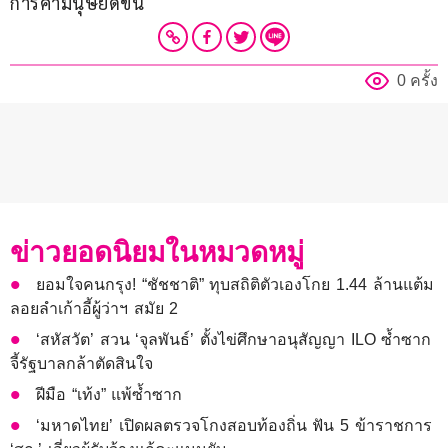
การค้ามนุษย์ดีขึ้น
0 ครั้ง
ข่าวยอดนิยมในหมวดหมู่
ยอมใจคนกรุง! “ชัชชาติ” ทุบสถิติตัวเองโกย 1.44 ล้านแต้ม
ลอยลำเก้าอี้ผู้ว่าฯ สมัย 2
‘สหัสวัต’ สวน ‘จุลพันธ์’ ตั้งไข่ศึกษาอนุสัญญา ILO ซ้ำซาก
จี้รัฐบาลกล้าตัดสินใจ
ฝีมือ “เท้ง” แพ้ซ้ำซาก
‘มหาดไทย’ เปิดผลตรวจโกงสอบท้องถิ่น ฟัน 5 ข้าราชการ