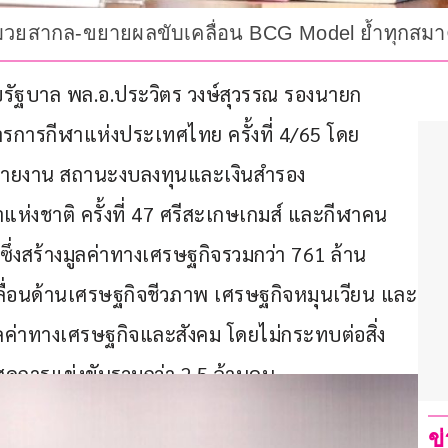
ีฬามวยสากล-ขยายผลขับเคลื่อน BCG Model ย้ำทุกสม
นียบรัฐบาล พล.อ.ประวิตร วงษ์สุวรรณ รองนายก
ารกีฬาแห่งประเทศไทย ครั้งที่ 4/65 โดย 
าบรายงาน สถานะงบลงทุนและเงินสำรอง
ห่งชาติ ครั้งที่ 47 ศรีสะเกษเกมส์ และกีฬาคน
 ซึ่งสร้างมูลค่าทางเศรษฐกิจรวมกว่า 761 ล้าน
คลื่อนด้านเศรษฐกิจชีวภาพ เศรษฐกิจหมุนเวียน และ
มูลค่าทางเศรษฐกิจและสังคม โดยไม่กระทบต่อสิ่ง
อดสดการแข่งขันรวมกว่า 2.5 ล้านคน 
ข