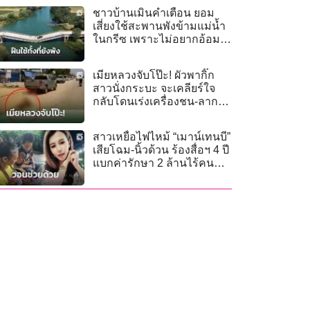
ชาวบ้านเมินคำเตือน ยอม
เสี่ยงใช้สะพานพังข้ามแม่น้ำ
ในกรีซ เพราะไม่อยากอ้อม
ไกล
เมียหลวงจับโป๊ะ! ผัวพากิ๊ก
สาวนั่งกระบะ จะเคลียร์ใจ
กลับโดนเร่งเครื่องชน-ลาก
ร่างสาหัส
สาวเหยื่อไฟไหม้ “เมาน์เทนบี”
เสียโฉม-นิ้วด้วน ร้องสื่อฯ 4 ปี
แบกค่ารักษา 2 ล้านไร้คน
เหลียวแล!