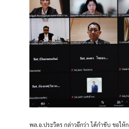
พล.อ.ประวิตร กล่าวอีกว่า ได้กำชับ ขอใ