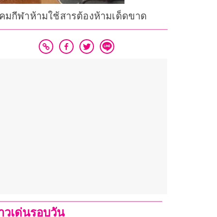
าคมกีฬาห้ามใช้สารต้องห้ามเด็ดขาด
่าวเด่นรอบวัน