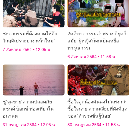
ชะตากรรมที่ต้องคาดให้ถึง
2คดีฆาตกรรมอำพราง กี่ยุคกี่
วิกฤติเปราะบาง‘หน้าใหม่’
สมัย ‘ผู้หญิง’ก็ตกเป็นเหยื่อ
ทารุณกรรม
7 สิงหาคม 2564
12:05 น.
6 สิงหาคม 2564
11:58 น.
ชู‘จุดขาย’ความปลอดภัย
ซื้อใจลูกน้องมันคงไม่แพงกว่า
แซนด์ บ็อกซ์ ท่องเที่ยวใน
ซื้อใจนาย ความเงียบที่ดังที่สุด
อนาคต
ของ ‘ตำรวจชั้นผู้น้อย’
31 กรกฎาคม 2564
12:05 น.
30 กรกฎาคม 2564
11:58 น.