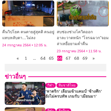
คืนวิปโยค คนตายสู่สุคติ คนอยู่
สบช่องช่วงโควิดออก
แทบหลับตา…ไม่ลง
อาละวาดหนัก “โจรฉมวก”จอม
ล่าเหยื่อยามค่ำคืน
24 กรกฎาคม 2564
12:05 น.
23 กรกฎาคม 2564
11:58 น.
«
1
…
64
65
66
67
68
69
»
ข่าวอื่นๆ
กีฬา
ทีมชาติไทย
‘พาตริก’ เลื่อนเข้าแคมป์ ‘ช้างศึก’
ยังไม่ครบทัพ เกมรับ ‘เมียนมา’
กีฬา
ลีกอื่นๆ