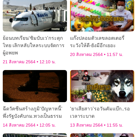
ย้อนบทเรียน‘ซิมบับเว’กระตุก
แก๊งปลอมตัวเลขลอตเตอรี่
ไทย เลิกหลับใหลระบบจัดการ
ระวังให้ดี-ยังมีอีกเยอะ
ผู้อพยพ
20 สิงหาคม 2564
11:57 น.
21 สิงหาคม 2564
12:10 น.
ฉีดวัคซีนสร้างภูมิ‘ปัญหาหนี้’
‘ยาเสียสาว’รอวันคัมแบ๊ก..รอ
พึ่งรัฐบังคับกม.ทวงเป็นธรรม
เวลาระบาด
14 สิงหาคม 2564
12:05 น.
13 สิงหาคม 2564
11:55 น.