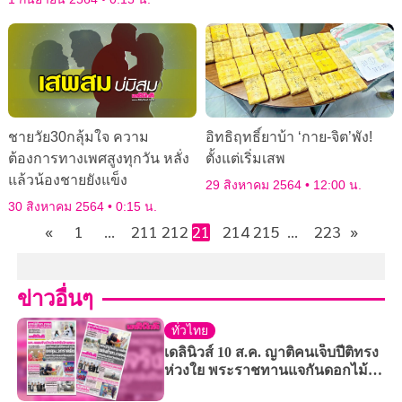
ชายวัย30กลุ้มใจ ความ
อิทธิฤทธิ์ยาบ้า ‘กาย-จิต’พัง!
ต้องการทางเพศสูงทุกวัน หลั่ง
ตั้งแต่เริ่มเสพ
แล้วน้องชายยังแข็ง
29 สิงหาคม 2564
12:00 น.
30 สิงหาคม 2564
0:15 น.
«
1
…
211
212
213
214
215
…
223
»
ข่าวอื่นๆ
ทั่วไทย
เดลินิวส์ 10 ส.ค. ญาติคนเจ็บปีติทรง
ห่วงใย พระราชทานแจกันดอกไม้
เหตุม.3 กราดยิง