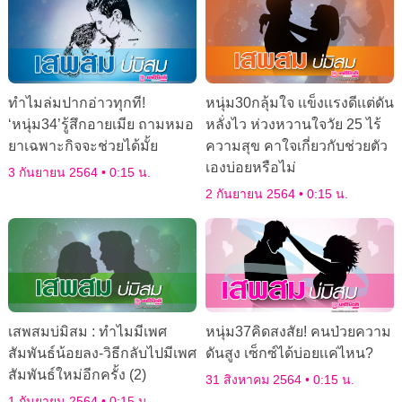
ทำไมล่มปากอ่าวทุกที!
หนุ่ม30กลุ้มใจ เเข็งเเรงดีเเต่ดัน
‘หนุ่ม34’รู้สึกอายเมีย ถามหมอ
หลั่งไว ห่วงหวานใจวัย 25 ไร้
ยาเฉพาะกิจจะช่วยได้มั้ย
ความสุข คาใจเกี่ยวกับช่วยตัว
เองบ่อยหรือไม่
3 กันยายน 2564
0:15 น.
2 กันยายน 2564
0:15 น.
เสพสมบ่มิสม : ทำไมมีเพศ
หนุ่ม37คิดสงสัย! คนป่วยความ
สัมพันธ์น้อยลง-วิธีกลับไปมีเพศ
ดันสูง เซ็กซ์ได้บ่อยเเค่ไหน?
สัมพันธ์ใหม่อีกครั้ง (2)
31 สิงหาคม 2564
0:15 น.
1 กันยายน 2564
0:15 น.