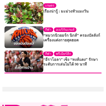
เกษตร
เรื่องน่ารู้ : มะม่วงหัวแมงวัน
กีฬา
อเมริกันเกมส์
“หมวกนิวยอร์ก นิกส์” ครองบัลลังก์
เครื่องแต่งกายสุดฮอต
กีฬา
พรีเมียร์ลีก
“อีราโอลา” เซ็ง “หงส์แดง” รักษา
ระดับการเล่นไม่ได้ 90 นาที