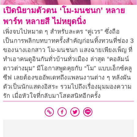
เปิดนิยามตัวตน ‘โม-มนชนก’ หลาย
พาร์ท หลายสี ไม่หยุดนิ่ง
เพิ่งจบไปหมาด ๆ สำหรับละคร “คู่เวร” ซึ่งถือ
เป็นการพลิกบทบาทครั้งสำคัญก่อนทิ้งทวนที่ช่อง 3
ของนางเอกสาว โม-มนชนก แสงฉายเพียงเพ็ญ ที่
ทำเอาคนดูอินกันทั่วบ้านทั่วเมือง ล่าสุด “คอลัมน์
ดาวต่างมุม” มีโอกาสพูดคุยกับ “โม” แบบเอ็กซ์คลู
ซีฟ เลยต้องขออัพเดทถึงแพลนงานต่าง ๆ หลังผัน
ตัวเป็นนักแสดงอิสระ รวมไปถึงเรื่องมุมมองความ
รัก เมื่อหัวใจที่กลับมาโสดสนิทอีกครั้ง