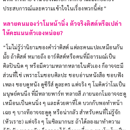
ประสบการณ์และความเข้าใจในเรื่องพวกนี้ค่ะ”
หลายคนมองว่าโมหน้านิ่ง ตัวจริงติสต์หรือเปล่า 
ให้คะแนนตัวเองหน่อย?
“โมไม่รู้ว่านิยามของคำว่าติสต์ แต่ละคนแปลเหมือนกัน
มั้ย ถ้าติสต์ หมายถึง อาร์ติสต์หรือคนที่มีอารมณ์เป็น
ศิลปินนิด ๆ หรือมีความหลากหลายในตัวเอง ก็อาจจะมี
ส่วนที่ใช่ เพราะโมชอบศิลปะ ชอบอ่านหนังสือ ชอบฟัง
เพลง ชอบดูหนัง ดูซีรีส์ ดูละคร แต่จริง ๆ โมคิดว่าโมเป็น
มนุษย์คนนึง ที่มีหลายพาร์ท หลายสี ภายนอกโมอาจจะดู
เหมือนเป็นคนนิ่ง ๆ และด้วยตาที่โต บวกกับพอทำหน้า
เฉย ๆ บางทีอาจจะดูดุ หรือน่ากลัว สำหรับคนที่ไม่รู้จัก 
(หัวเราะ) แต่จริง ๆ โมชิลมากนะ ถ้าได้ลองมาทำความ