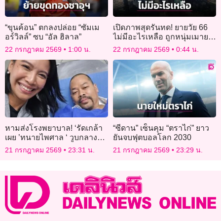
“ขุนค้อน” ตกลงปล่อย “ซัมเม
เปิดภาพสุดรันทด! ยายวัย 66
อร์วิลล์” ซบ “อัล ฮิลาล”
ไม่มีอะไรเหลือ ถูกหนุ่มเมายา
จุดเผาไฟบ้านลามวอด 7 หลัง
22 กรกฎาคม 2569
1:00 น.
22 กรกฎาคม 2569
0:44 น.
หามส่งโรงพยาบาล! ‘รัดเกล้า
“ซีดาน” เซ็นคุม “ตราไก่” ยาว
เผย ’ทนายไพศาล ‘ วูบกลางวง
ยันจบฟุตบอลโลก 2030
ประชุม กมธ.พบ หัวใจเต้นผิด
21 กรกฎาคม 2569
23:31 น.
21 กรกฎาคม 2569
23:29 น.
จังหวะ ตอนนี้ปลอดภัยแล้ว