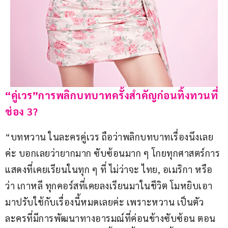
“คู่เวร”การพลิกบทบาทครั้งสำคัญก่อนทิ้งทวนที่
ช่อง 3?
“บทหวาน ในละครคู่เวร ถือว่าพลิกบทบาทเรื่องนึงเลย
ค่ะ บอกเลยว่ายากมาก ซับซ้อนมาก ๆ โกยทุกศาสตร์การ
แสดงที่เคยเรียนในทุก ๆ ที่ ไม่ว่าจะ ไทย, อเมริกา หรือ
ว่า เกาหลี ทุกคอร์สที่เคยลงเรียนมาในชีวิต โมหยิบเอา
มาปรับใช้กับเรื่องนี้หมดเลยค่ะ เพราะหวาน เป็นตัว
ละครที่มีการพัฒนาทางอารมณ์ที่ค่อนข้างซับซ้อน ตอน