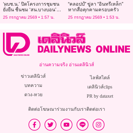
‘ผบช.น.’ ปิดโครงการชุมชน
“คลอปป์” ขู่ลา “อินทรีเหล็ก”
ยั่งยืน ชื่นชม ‘สน.บางบอน’
หากสื่อคุกคามครอบครัว
ต้นแบบชุมชนปลอดยาเสพติด
25 กรกฎาคม 2569
1:57 น.
25 กรกฎาคม 2569
1:53 น.
อ่านความจริง อ่านเดลินิวส์
ข่าวเดลินิวส์
ไลฟ์สไตล์
บทความ
เดลินิวส์clips
ดวง-หวย
PR by dataxet
ติดต่อโฆษณา
ร่วมงานกับเรา
ติดต่อเรา