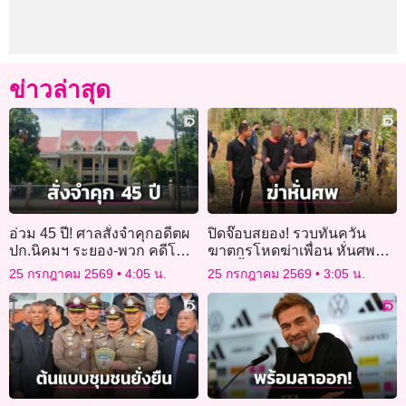
ข่าวล่าสุด
อ่วม 45 ปี! ศาลสั่งจำคุกอดีตผ
ปิดจ๊อบสยอง! รวบทันควัน
ปก.นิคมฯ ระยอง-พวก คดีโกง
ฆาตกรโหดฆ่าเพื่อน หั่นศพ
งบฝึกอบรมฯ
แยกทิ้งอำพราง
25 กรกฎาคม 2569
4:05 น.
25 กรกฎาคม 2569
3:05 น.