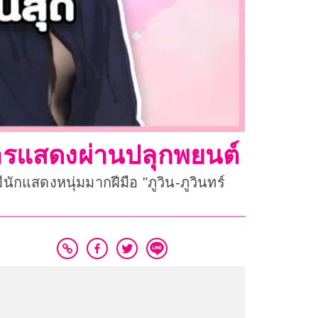
การแสดงผ่านปลุกพยนต์
ักแสดงหนุ่มมากฝีมือ "ภูวิน-ภูวินทร์