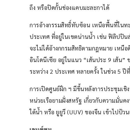
ถึง หรือปิดกั้นช่องแคบมะละกาได้
การอ้างกรรมสิทธิ์ทับซ้อน เหนือพื้นที่ใน
ประเทศ ที่อยู่ในเขตน่านน้ำ เช่น ฟิลิปปิน
จะไม่ได้อ้างกกรมสิทธิตามกฎหมาย เหนือ
อินโดนีเซีย อยู่ในแนว “เส้นประ 9 เส้น” 
ระหว่าง 2 ประเทศ หลายครั้ง ในช่วง 5 ปีที
การเปิดศูนย์ฝึก ฯ มีขึ้นหลังการประชุมเช
หน่วยเรือยามฝั่งสหรัฐ เกี่ยวกับความมั่
ใต้น้ำ หรือ ยูยูวี (UUV) ของจีน เข้าไปป้
เลนซ์ซูม