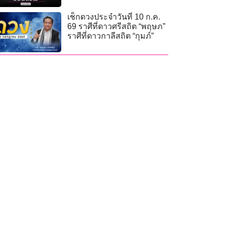
เช็กดวงประจำวันที่ 10 ก.ค.
69 ราศีที่ดาวศรีสถิต “พฤษภ”
ราศีที่ดาวกาลีสถิต “กุมภ์”