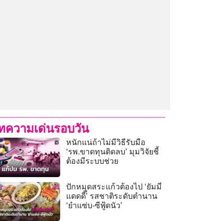
ทความเด่นรอบวัน
หนักแน่ถ้าไม่มีวิธีรับมือ
‘รพ.ขาดทุนติดลบ’ มุมวิจัยชี้
ต้องมีระบบช่วย
ปักหมุดสระแก้วต้องไป ‘ยัมมี่
แดดดี๊’ รสชาติระดับตำนาน
‘ยำแซ่บ-ซีฟู้ดนัว’