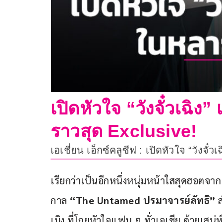
เปิดหัวใจ “วังจั๋วเฉิ
ราวสุด Exclusive!
เอเชี่ยน เอ็กซ์คลูซีฟ : เปิดหัวใจ “วัง
เรียกว่าเป็นอีกหนึ่งหนุ่มหน้าใสสุดฮอตจากแด
กาล 
“
The Untamed ปรมาจารย์ลัทธิ”
 
เมิง ที่โกยหัวใจแฟน ๆ ทั่วเอเชีย ด้วยเสน