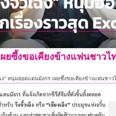
ง” เผยซึ้งขอเคียงข้างแฟนชาวไ
จั๋วเฉิง” หนุ่มฮอตแดนมังกร เผยซึ้งขอเคียงข้างแฟนชา
นมังกร ที่แจ้งเกิดจากซีรีส์จีนที่ดังขึ้นหิ้งตลอด
สำหรับ 
วังจั๋วเฉิง
 หรือ 
“เจียงเฉิง” 
ประมุขแห่งอวิ๋น
่ห์เกินต้าน และล่าสุดเขาเพิ่งลัดฟ้ามาเจอแฟนคลับ